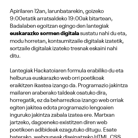
Apirilaren 12an, larunbatarekin, goizeko
9:00etatik arratsaldeko 19:00ak bitartean,
Badalaben egoitzan egingo den lantegiak
euskarazko sormen digitala
sustatu nahi du eta,
modu horretan, kontsumitzaile digitalak izatetik,
sortzaile digitalak izateko tresnak eskaini nahi
ditu.
Lantegiak Hackatoiaren formula erabiliko du eta
helburua euskarazko web orri poetikoak
eraikitzen ikastea izango da. Programazio jakintza
mailaren araberako taldeak osatuko dira,
horregatik, ez da beharrezkoa izango web orriak
egiten jakitea edota programazio lengoaien
inguruko jakintza zabala izatea ere. Martxan
jartzeko, dagoeneko existitzen diren web
poetikoen adibideak ezagutuko ditugu. Esate
baterako, webguneak diseinatzeko HTML, CSS