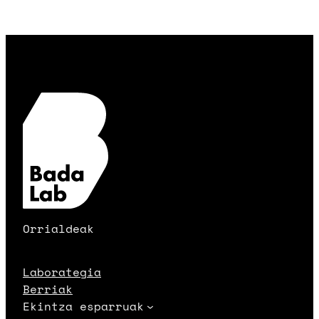
Orrialdeak
Laborategia
Berriak
Ekintza esparruak