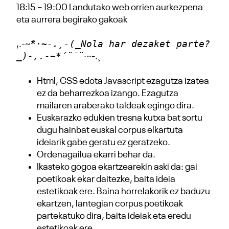
18:15 – 19:00 Landutako web orrien aurkezpena
eta aurrera begirako gakoak
*·~-.¸-(_Nola har dezaket parte?
,.-~
_)-,.-~*´¨¯¨
·~-.¸
Html, CSS edota Javascript ezagutza izatea
ez da beharrezkoa izango. Ezagutza
mailaren araberako taldeak egingo dira.
Euskarazko edukien tresna kutxa bat sortu
dugu hainbat euskal corpus elkartuta
ideiarik gabe geratu ez geratzeko.
Ordenagailua ekarri behar da.
Ikasteko gogoa ekartzearekin aski da: gai
poetikoak ekar daitezke, baita ideia
estetikoak ere. Baina horrelakorik ez baduzu
ekartzen, lantegian corpus poetikoak
partekatuko dira, baita ideiak eta eredu
estetikoak ere.