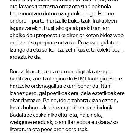
eta Javascript tresna erraz eta sinpleek nola
funtzionatzen duten ezagutuko dugu. Horren
ondoren, parte-hartzaile bakoitzak, irakasleen
laguntzarekin, ikusitako gaiak praktikan jarri
ahalko ditu proposatuko diren ariketen bidez web
orri poetiko propioa sortzeko. Prozesua gidatua
izango da eta sorkuntza zein ikasketa kolektiboan
ardaztuko da.
Beraz, literatura eta sormen digitala atsegin
badituzu, zuretzat egina da HTML lantegia. Parte
hartzeko ordenagailua ekarri behar da. Nahi
izanez gero, gai poetikoak eta ideia estetikoak ere
ekar daitezke. Baina, ideia zehatzik izan ezean,
lasai, beharrezkoak izango diren baliabideak
Badalabek eskainiko ditu-eta, hala nola,
webgune ereduak, plantillak edota euskarazko
literatura eta poesiaren corpusak.