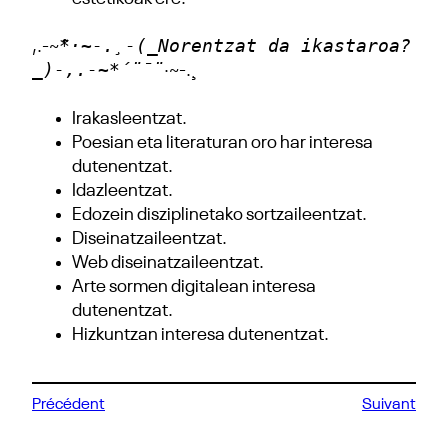
*·~-.¸-(_Norentzat da ikastaroa?
,.-~
_)-,.-~*´¨¯¨
·~-.¸
Irakasleentzat.
Poesian eta literaturan oro har interesa
dutenentzat.
Idazleentzat.
Edozein disziplinetako sortzaileentzat.
Diseinatzaileentzat.
Web diseinatzaileentzat.
Arte sormen digitalean interesa
dutenentzat.
Hizkuntzan interesa dutenentzat.
Précédent
Suivant