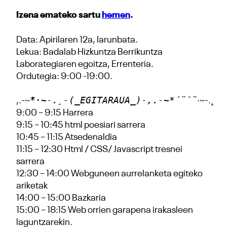
Izena emateko sartu
hemen
.
Data: Apirilaren 12a, larunbata.
Lekua: Badalab Hizkuntza Berrikuntza
Laborategiaren egoitza, Errenteria.
Ordutegia: 9:00 -19:00.
*·~-.¸-(_EGITARAUA_)-,.-~*´¨¯¨
,.-~
·~-.¸
9:00 – 9:15 Harrera
9:15 – 10:45 html poesiari sarrera
10:45 – 11:15 Atsedenaldia
11:15 – 12:30 Html / CSS/ Javascript tresnei
sarrera
12:30 – 14:00 Webguneen aurrelanketa egiteko
ariketak
14:00 – 15:00 Bazkaria
15:00 – 18:15 Web orrien garapena irakasleen
laguntzarekin.