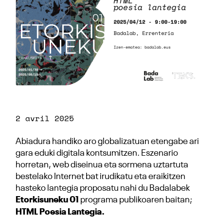
2 avril 2025
Abiadura handiko aro globalizatuan etengabe ari
gara eduki digitala kontsumitzen. Eszenario
horretan, web diseinua eta sormena uztartuta
bestelako Internet bat irudikatu eta eraikitzen
hasteko lantegia proposatu nahi du Badalabek
Etorkisuneku 01
programa publikoaren baitan;
HTML Poesia Lantegia.