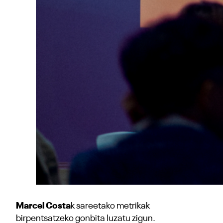
Marcel Costa
k sareetako metrikak
birpentsatzeko gonbita luzatu zigun.