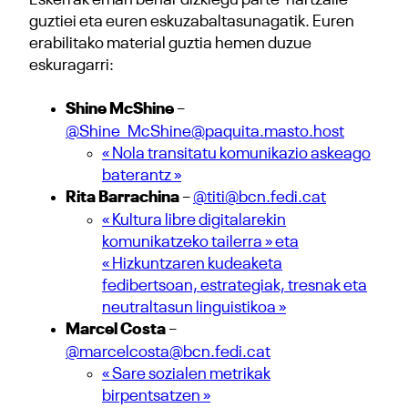
Eskerrak eman behar dizkiegu parte-hartzaile
guztiei eta euren eskuzabaltasunagatik. Euren
erabilitako material guztia hemen duzue
eskuragarri:
Shine McShine
–
@Shine_McShine@paquita.masto.host
« Nola transitatu komunikazio askeago
baterantz »
Rita Barrachina
–
@titi@bcn.fedi.cat
« Kultura libre digitalarekin
komunikatzeko tailerra » eta
« Hizkuntzaren kudeaketa
fedibertsoan, estrategiak, tresnak eta
neutraltasun linguistikoa »
Marcel Costa
–
@marcelcosta@bcn.fedi.cat
« Sare sozialen metrikak
birpentsatzen »