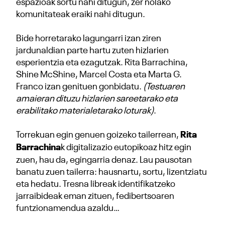
espazioak sortu nahi ditugun, zer nolako
komunitateak eraiki nahi ditugun.
Bide horretarako lagungarri izan ziren
jardunaldian parte hartu zuten hizlarien
esperientzia eta ezagutzak. Rita Barrachina,
Shine McShine, Marcel Costa eta Marta G.
Franco izan genituen gonbidatu.
(Testuaren
amaieran dituzu hizlarien sareetarako eta
erabilitako materialetarako loturak)
.
Torrekuan egin genuen goizeko tailerrean,
Rita
Barrachina
k digitalizazio eutopikoaz hitz egin
zuen, hau da, egingarria denaz. Lau pausotan
banatu zuen tailerra: hausnartu, sortu, lizentziatu
eta hedatu. Tresna libreak identifikatzeko
jarraibideak eman zituen, fedibertsoaren
funtzionamendua azaldu…