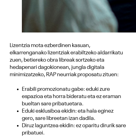
Lizentzia mota ezberdinen kasuan,
elkarrenganako lizentziak erabiltzeko aldarrikatu
zuen, betiereko obra libreak sortzeko eta
hedapenari dagokionean, jungla digitala
minimizatzeko, RAP neurriak proposatu zituen:
Erabili promozionatu gabe: eduki zure
espazioa eta horra bideratu eta ez eraman
bueltan sare pribatuetara.
Eduki esklusiboa ekidin: eta hala eginez
gero, sare libreetan izan dadila.
Diruz laguntzea ekidin: ez oparitu dirurik sare
pribatuei.