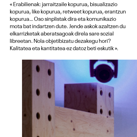
« Erabilienak: jarraitzaile kopurua, bisualizazio
kopurua, like kopurua, retweet kopurua, erantzun
kopurua… Oso sinplistak dira eta komunikazio
mota bat indartzen dute. Jende askok azaltzen du
elkarrizketak aberatsagoak direla sare sozial
libreetan. Nola objetibizatu dezakegu hori?
Kalitatea eta kantitatea ez datoz beti eskutik ».