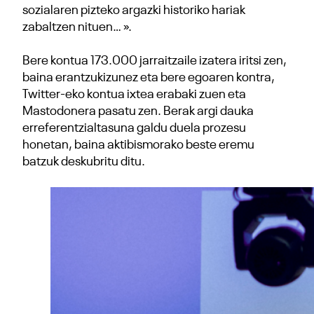
sozialaren pizteko argazki historiko hariak
zabaltzen nituen… ».
Bere kontua 173.000 jarraitzaile izatera iritsi zen,
baina erantzukizunez eta bere egoaren kontra,
Twitter-eko kontua ixtea erabaki zuen eta
Mastodonera pasatu zen. Berak argi dauka
erreferentzialtasuna galdu duela prozesu
honetan, baina aktibismorako beste eremu
batzuk deskubritu ditu.