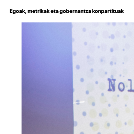
Egoak, metrikak eta gobernantza konpartituak