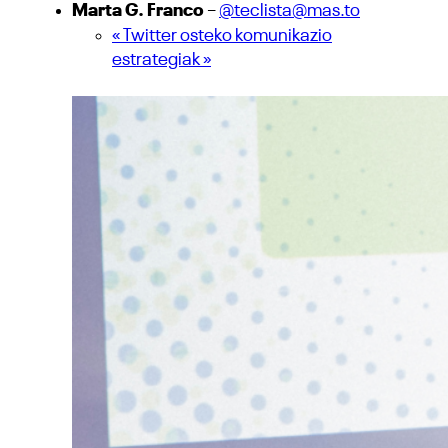
Marta G. Franco
–
@teclista@mas.to
« Twitter osteko komunikazio
estrategiak »