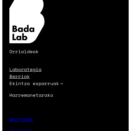
Orrialdeak
Laborategia
Berriak
Ekintza esparruak
Harremanetarako
MASTODON