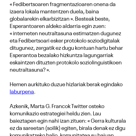
« Fedibertsoaren fragmentazioaren onena da
izaera lokala mantentzen duela, baina
globalarekin elkarbizitzan ». Besteak beste,
Esperantoaren aldeko aldarria egin zuen:
« interneten neutraltasuna estimatzen dugunez
eta Fedibertsoari esker protokolo soziodigitalak
ditugunez, zergatik ez dugu kontuan hartu behar
Esperantoa bezalako hizkuntza lagungarriak
eskaintzen dituzten protokolo soziolinguistikoen
neutraltasuna? ».
Hemen aurkituko duzue hizlariak berak egindako
laburpena
.
Azkenik, Marta G. Francok Twitter osteko
komunikazio estrategiei heldu zien. Lau
baieztapen egin nahi izan zituen: « Gerra kulturala
ez da sareetan (soilik) egiten, birala denak ez digu
komunikatzeko balio, komunitatea su bajuan