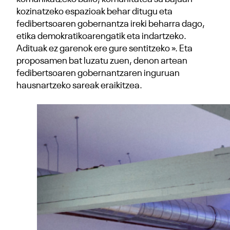
kozinatzeko espazioak behar ditugu eta
fedibertsoaren gobernantza ireki beharra dago,
etika demokratikoarengatik eta indartzeko.
Adituak ez garenok ere gure sentitzeko ». Eta
proposamen bat luzatu zuen, denon artean
fedibertsoaren gobernantzaren inguruan
hausnartzeko sareak eraikitzea.