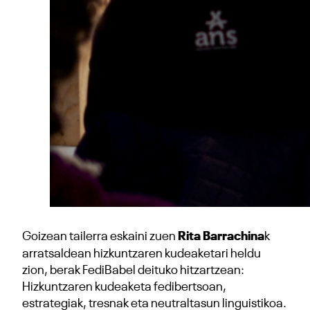
Goizean tailerra eskaini zuen
Rita Barrachina
k
arratsaldean hizkuntzaren kudeaketari heldu
zion, berak FediBabel deituko hitzartzean:
Hizkuntzaren kudeaketa fedibertsoan,
estrategiak, tresnak eta neutraltasun linguistikoa.