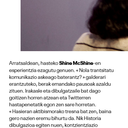
Arratsaldean, hasteko
Shine McShine
-en
esperientzia ezagutu genuen. « Nola trantsitatu
komunikazio askeago baterantz? » galderari
erantzuteko, berak emandako pausoak azaldu
zituen. Irakasle eta dibulgatzaile bat dago
goitizen horren atzean eta Twitterren
hastapenetatik egon zen sare horretan.
« Hasieran aktibismorako tresna bat zen, baina
gero nazien eremu bihurtu da. Nik Historia
dibulgazioa egiten nuen, kontzientziazio