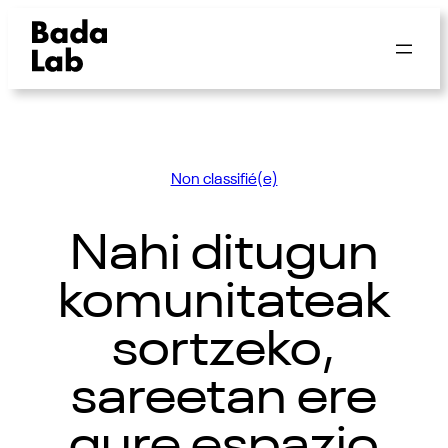
Non classifié(e)
Nahi ditugun
komunitateak
sortzeko,
sareetan ere
gure espazio