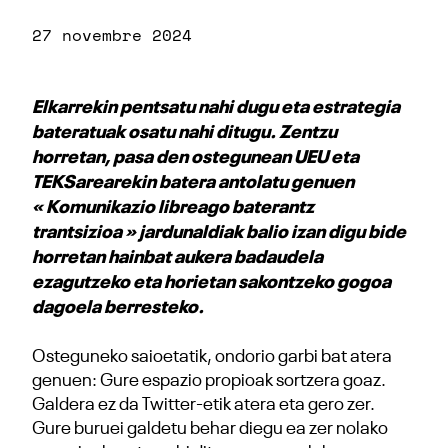
27 novembre 2024
Elkarrekin pentsatu nahi dugu eta estrategia
bateratuak osatu nahi ditugu. Zentzu
horretan, pasa den ostegunean UEU eta
TEKSarearekin batera antolatu genuen
« Komunikazio libreago baterantz
trantsizioa » jardunaldiak balio izan digu bide
horretan hainbat aukera badaudela
ezagutzeko eta horietan sakontzeko gogoa
dagoela berresteko.
Osteguneko saioetatik, ondorio garbi bat atera
genuen: Gure espazio propioak sortzera goaz.
Galdera ez da Twitter-etik atera eta gero zer.
Gure buruei galdetu behar diegu ea zer nolako