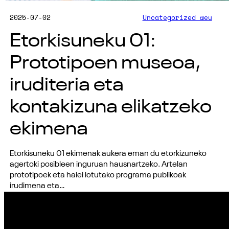
2025-07-02
Uncategorized @eu
Etorkisuneku 01:
Prototipoen museoa,
iruditeria eta
kontakizuna elikatzeko
ekimena
Etorkisuneku 01 ekimenak aukera eman du etorkizuneko
agertoki posibleen inguruan hausnartzeko. Artelan
prototipoek eta haiei lotutako programa publikoak
irudimena eta…