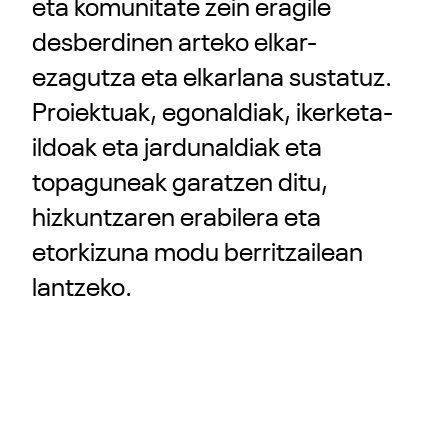
eta komunitate zein eragile
desberdinen arteko elkar-
ezagutza eta elkarlana sustatuz.
Proiektuak, egonaldiak, ikerketa-
ildoak eta jardunaldiak eta
topaguneak garatzen ditu,
hizkuntzaren erabilera eta
etorkizuna modu berritzailean
lantzeko.