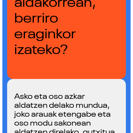
aldakorrean,
berriro
eraginkor
izateko?
Asko eta oso azkar
aldatzen delako mundua,
joko arauak etengabe eta
oso modu sakonean
aldatzen direlako, gutxitua