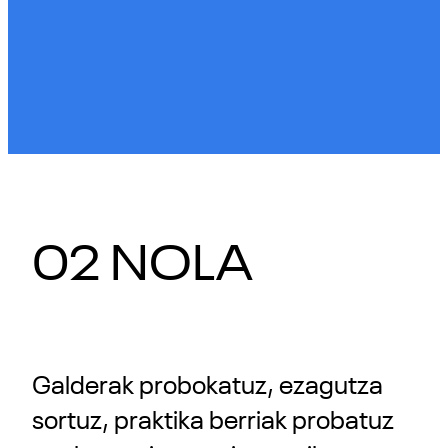
02 NOLA
Galderak probokatuz, ezagutza
sortuz, praktika berriak probatuz