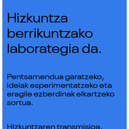
Hizkuntza
berrikuntzako
laborategia da.
Pentsamendua garatzeko,
ideiak esperimentatzeko eta
eragile ezberdinak elkartzeko
sortua.
Hizkuntzaren transmisioa,