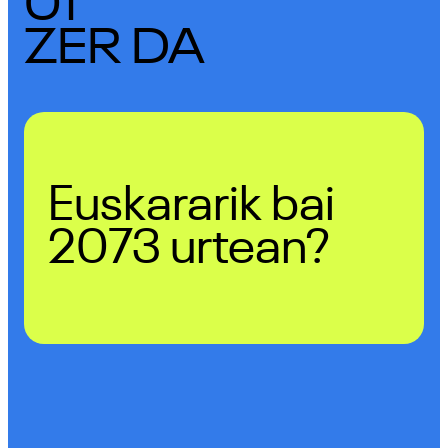
01
ZER DA
Euskararik bai
2073 urtean?