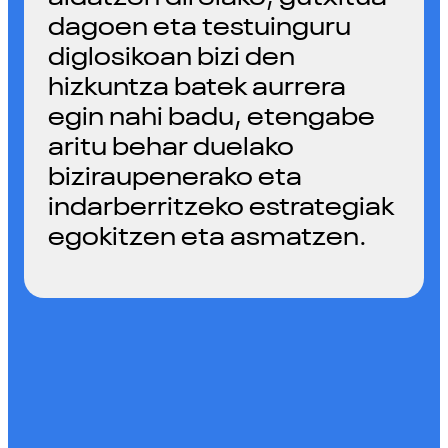
dagoen eta testuinguru
diglosikoan bizi den
hizkuntza batek aurrera
egin nahi badu, etengabe
aritu behar duelako
biziraupenerako eta
indarberritzeko estrategiak
egokitzen eta asmatzen.