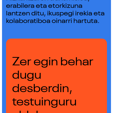
erabilera eta etorkizuna
lantzen ditu, ikuspegi irekia eta
kolaboratiboa oinarri hartuta.
Zer egin behar
dugu
desberdin,
testuinguru