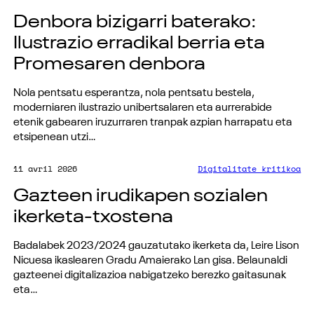
Denbora bizigarri baterako:
Ilustrazio erradikal berria eta
Promesaren denbora
Nola pentsatu esperantza, nola pentsatu bestela,
moderniaren ilustrazio unibertsalaren eta aurrerabide
etenik gabearen iruzurraren tranpak azpian harrapatu eta
etsipenean utzi…
11 avril 2026
Digitalitate kritikoa
Gazteen irudikapen sozialen
ikerketa-txostena
Badalabek 2023/2024 gauzatutako ikerketa da, Leire Lison
Nicuesa ikaslearen Gradu Amaierako Lan gisa. Belaunaldi
gazteenei digitalizazioa nabigatzeko berezko gaitasunak
eta…