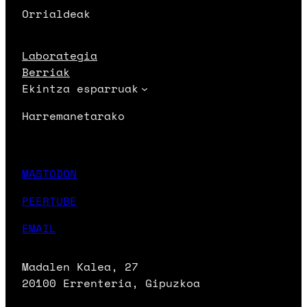
Orrialdeak
Laborategia
Berriak
Ekintza esparruak
Harremanetarako
MASTODON
PEERTUBE
EMAIL
Madalen Kalea, 27
20100 Errenteria, Gipuzkoa