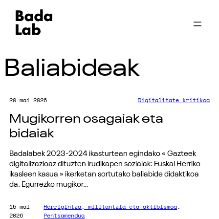
Baliabideak
20 mai 2026
Digitalitate kritikoa
Mugikorren osagaiak eta
bidaiak
Badalabek 2023-2024 ikasturtean egindako « Gazteek
digitalizazioaz dituzten irudikapen sozialak: Euskal Herriko
ikasleen kasua » ikerketan sortutako baliabide didaktikoa
da. Egurrezko mugikor…
15 mai
Herrigintza, militantzia eta aktibismoa
, 
2026
Pentsamendua