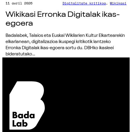
11 avril 2026
Digitalitate kritikoa
, 
Wikikasi
Wikikasi Erronka Digitalak ikas-
egoera
Badalabek, Talaios eta Euskal Wikilarien Kultur Elkartearekin
elkarlanean, digitalizazioa ikuspegi kritikotik lantzeko
Erronka Digitalak ikas-egoera sortu du. DBHko ikasleei
bideratutako…