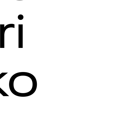
ri
ko