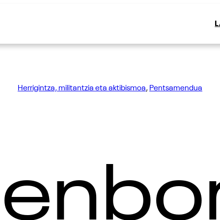
Herrigintza, militantzia eta aktibismoa
, 
Pentsamendua
enbo