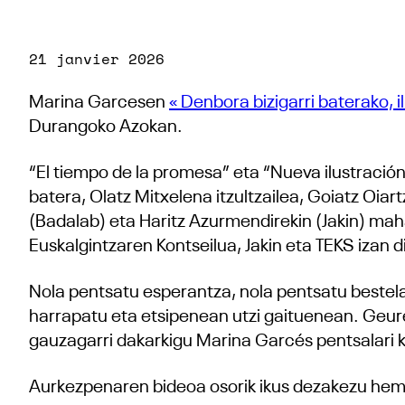
21 janvier 2026
Marina Garcesen
« Denbora bizigarri baterako, 
Durangoko Azokan.
“El tiempo de la promesa” eta “Nueva ilustración
batera, Olatz Mitxelena itzultzailea, Goiatz Oiart
(Badalab) eta Haritz Azurmendirekin (Jakin) mah
Euskalgintzaren Kontseilua, Jakin eta TEKS izan 
Nola pentsatu esperantza, nola pentsatu bestela
harrapatu eta etsipenean utzi gaituenean. Geur
gauzagarri dakarkigu Marina Garcés pentsalari k
Aurkezpenaren bideoa osorik ikus dezakezu he