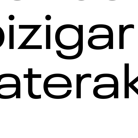
izigar
atera