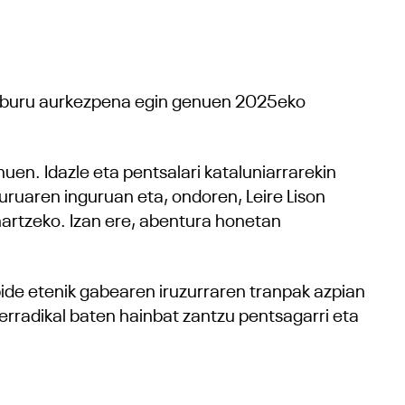
iburu aurkezpena egin genuen 2025eko
uen. Idazle eta pentsalari kataluniarrarekin
iburuaren inguruan eta, ondoren, Leire Lison
nartzeko. Izan ere, abentura honetan
bide etenik gabearen iruzurraren tranpak azpian
rradikal baten hainbat zantzu pentsagarri eta