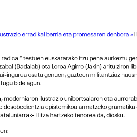
ilustrazio erradikal berria eta promesaren denbora »
l
 radical” testuen euskararako itzulpena aurkeztu gen
zabal (Badalab) eta Lorea Agirre (Jakin) aritu ziren l
ai-ingurua osatu genuen, gazteen militantziaz haus
ditugu bidelagun.
, moderniaren ilustrazio unibertsalaren eta aurrera
e desobedientzia epistemikoa armatzeko gramatika e
ataluniarrak- Hitza hartzeko tenorea da, diosku.
men: