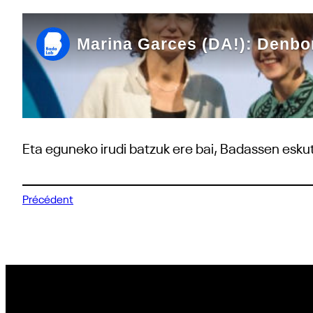
Eta eguneko irudi batzuk ere bai, Badassen eskut
Précédent