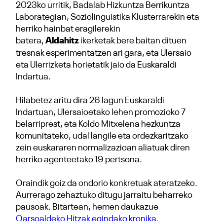
2023ko urritik, Badalab Hizkuntza Berrikuntza
Laborategian, Soziolinguistika Klusterrarekin eta
herriko hainbat eragilerekin
batera,
Aldahitz
ikerketak bere baitan dituen
tresnak esperimentatzen ari gara, eta Ulersaio
eta Ulerrizketa horietatik jaio da Euskaraldi
Indartua.
Hilabetez aritu dira 26 lagun Euskaraldi
Indartuan, Ulersaioetako lehen promozioko 7
belarriprest, eta Koldo Mitxelena hezkuntza
komunitateko, udal langile eta ordezkaritzako
zein euskararen normalizazioan aliatuak diren
herriko agenteetako 19 pertsona.
Oraindik goiz da ondorio konkretuak ateratzeko.
Aurrerago zehaztuko ditugu jarraitu beharreko
pausoak. Bitartean, hemen daukazue
Oarsoaldeko Hitzak egindako kronika.