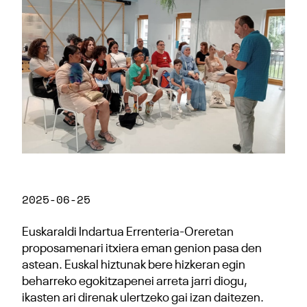
2025-06-25
Euskaraldi Indartua Errenteria-Oreretan
proposamenari itxiera eman genion pasa den
astean. Euskal hiztunak bere hizkeran egin
beharreko egokitzapenei arreta jarri diogu,
ikasten ari direnak ulertzeko gai izan daitezen.