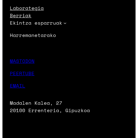
Laborategia
Berriak
Ekintza esparruak
Harremanetarako
MASTODON
PEERTUBE
EMAIL
Madalen Kalea, 27
20100 Errenteria, Gipuzkoa