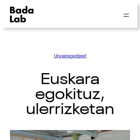
Uncategorized
Euskara
egokituz,
ulerrizketan