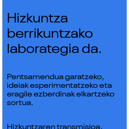
Hizkuntza
berrikuntzako
laborategia da.
Pentsamendua garatzeko,
ideiak esperimentatzeko eta
eragile ezberdinak elkartzeko
sortua.
Hizkuntzaren transmisioa,