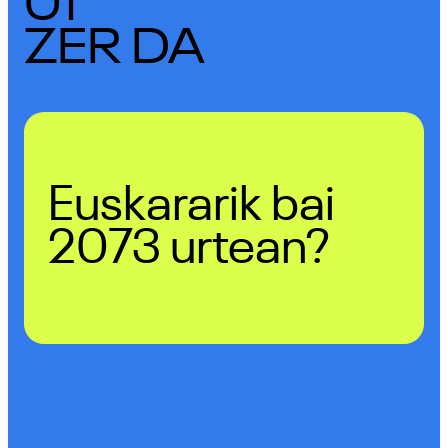
01
ZER DA
Euskararik bai
2073 urtean?