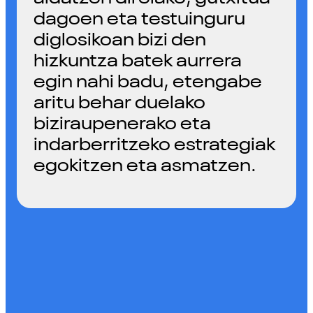
dagoen eta testuinguru
diglosikoan bizi den
hizkuntza batek aurrera
egin nahi badu, etengabe
aritu behar duelako
biziraupenerako eta
indarberritzeko estrategiak
egokitzen eta asmatzen.