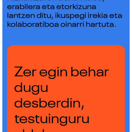
erabilera eta etorkizuna
lantzen ditu, ikuspegi irekia eta
kolaboratiboa oinarri hartuta.
Zer egin behar
dugu
desberdin,
testuinguru