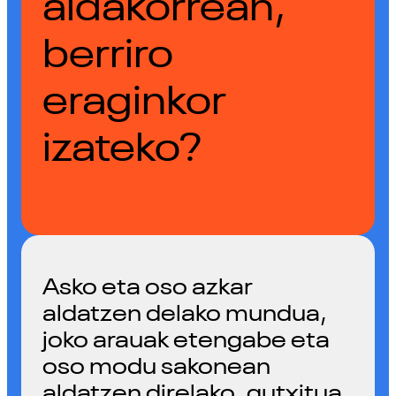
aldakorrean,
berriro
eraginkor
izateko?
Asko eta oso azkar
aldatzen delako mundua,
joko arauak etengabe eta
oso modu sakonean
aldatzen direlako, gutxitua