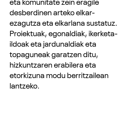
eta komunitate zein eragile
desberdinen arteko elkar-
ezagutza eta elkarlana sustatuz.
Proiektuak, egonaldiak, ikerketa-
ildoak eta jardunaldiak eta
topaguneak garatzen ditu,
hizkuntzaren erabilera eta
etorkizuna modu berritzailean
lantzeko.