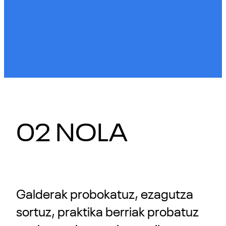
02 NOLA
Galderak probokatuz, ezagutza
sortuz, praktika berriak probatuz