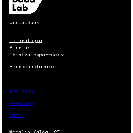
Orrialdeak
Laborategia
Berriak
Ekintza esparruak
Harremanetarako
MASTODON
PEERTUBE
EMAIL
Madalen Kalea, 27