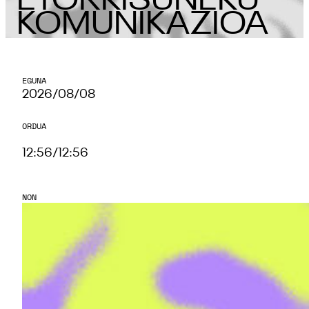
ETORKISUNEKU
KOMUNIKAZIOA
EGUNA
2026/08/08
ORDUA
12:56
/
12:56
NON