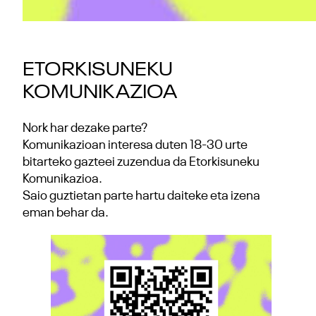
ETORKISUNEKU
KOMUNIKAZIOA
Nork har dezake parte?
Komunikazioan interesa duten 18-30 urte
bitarteko gazteei zuzendua da Etorkisuneku
Komunikazioa.
Saio guztietan parte hartu daiteke eta izena
eman behar da.