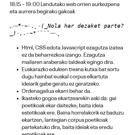
18:15 – 19:00 Landutako web orrien aurkezpena
eta aurrera begirako gakoak
*·~-.¸-(_Nola har dezaket parte?
,.-~
_)-,.-~*´¨¯¨
·~-.¸
Html, CSS edota Javascript ezagutza izatea
ez da beharrezkoa izango. Ezagutza
mailaren araberako taldeak egingo dira.
Euskarazko edukien tresna kutxa bat sortu
dugu hainbat euskal corpus elkartuta
ideiarik gabe geratu ez geratzeko.
Ordenagailua ekarri behar da.
Ikasteko gogoa ekartzearekin aski da: gai
poetikoak ekar daitezke, baita ideia
estetikoak ere. Baina horrelakorik ez baduzu
ekartzen, lantegian corpus poetikoak
partekatuko dira, baita ideiak eta eredu
estetikoak ere.