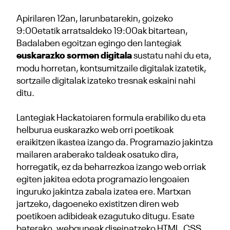
Apirilaren 12an, larunbatarekin, goizeko
9:00etatik arratsaldeko 19:00ak bitartean,
Badalaben egoitzan egingo den lantegiak
euskarazko sormen digitala
sustatu nahi du eta,
modu horretan, kontsumitzaile digitalak izatetik,
sortzaile digitalak izateko tresnak eskaini nahi
ditu.
Lantegiak Hackatoiaren formula erabiliko du eta
helburua euskarazko web orri poetikoak
eraikitzen ikastea izango da. Programazio jakintza
mailaren araberako taldeak osatuko dira,
horregatik, ez da beharrezkoa izango web orriak
egiten jakitea edota programazio lengoaien
inguruko jakintza zabala izatea ere. Martxan
jartzeko, dagoeneko existitzen diren web
poetikoen adibideak ezagutuko ditugu. Esate
baterako, webguneak diseinatzeko HTML, CSS