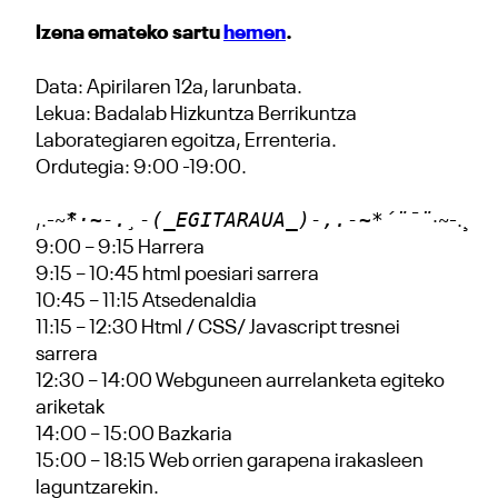
Izena emateko sartu
hemen
.
Data: Apirilaren 12a, larunbata.
Lekua: Badalab Hizkuntza Berrikuntza
Laborategiaren egoitza, Errenteria.
Ordutegia: 9:00 -19:00.
*·~-.¸-(_EGITARAUA_)-,.-~*´¨¯¨
,.-~
·~-.¸
9:00 – 9:15 Harrera
9:15 – 10:45 html poesiari sarrera
10:45 – 11:15 Atsedenaldia
11:15 – 12:30 Html / CSS/ Javascript tresnei
sarrera
12:30 – 14:00 Webguneen aurrelanketa egiteko
ariketak
14:00 – 15:00 Bazkaria
15:00 – 18:15 Web orrien garapena irakasleen
laguntzarekin.