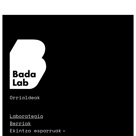
Orrialdeak
Laborategia
Berriak
Ekintza esparruak