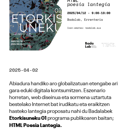
2025-04-02
Abiadura handiko aro globalizatuan etengabe ari
gara eduki digitala kontsumitzen. Eszenario
horretan, web diseinua eta sormena uztartuta
bestelako Internet bat irudikatu eta eraikitzen
hasteko lantegia proposatu nahi du Badalabek
Etorkisuneku 01
programa publikoaren baitan;
HTML Poesia Lantegia.