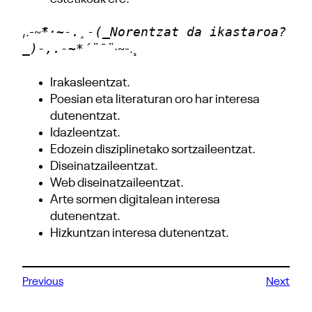
*·~-.¸-(_Norentzat da ikastaroa?
,.-~
_)-,.-~*´¨¯¨
·~-.¸
Irakasleentzat.
Poesian eta literaturan oro har interesa
dutenentzat.
Idazleentzat.
Edozein disziplinetako sortzaileentzat.
Diseinatzaileentzat.
Web diseinatzaileentzat.
Arte sormen digitalean interesa
dutenentzat.
Hizkuntzan interesa dutenentzat.
Previous
Next