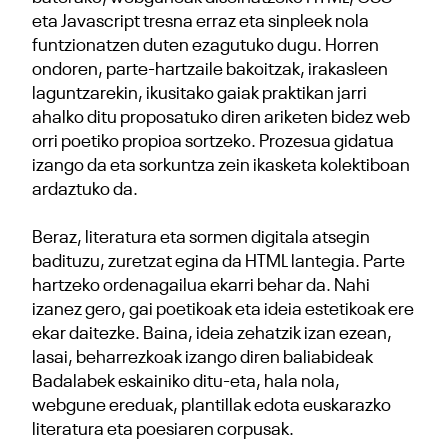
eta Javascript tresna erraz eta sinpleek nola
funtzionatzen duten ezagutuko dugu. Horren
ondoren, parte-hartzaile bakoitzak, irakasleen
laguntzarekin, ikusitako gaiak praktikan jarri
ahalko ditu proposatuko diren ariketen bidez web
orri poetiko propioa sortzeko. Prozesua gidatua
izango da eta sorkuntza zein ikasketa kolektiboan
ardaztuko da.
Beraz, literatura eta sormen digitala atsegin
badituzu, zuretzat egina da HTML lantegia. Parte
hartzeko ordenagailua ekarri behar da. Nahi
izanez gero, gai poetikoak eta ideia estetikoak ere
ekar daitezke. Baina, ideia zehatzik izan ezean,
lasai, beharrezkoak izango diren baliabideak
Badalabek eskainiko ditu-eta, hala nola,
webgune ereduak, plantillak edota euskarazko
literatura eta poesiaren corpusak.