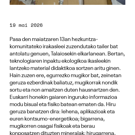
19 mai 2026
Pasa den maiatzaren 13an hezkuntza-
komunitateko irakasleei zuzendutako tailer bat
antolatu genuen, Talaiosekin elkarlanean. Bertan,
teknologiaren inpaktu ekologikoa ikasleekin
lantzeko material didaktikoa sortzen aritu ginen.
Hain zuzen ere, egurrezko mugikor bat, zeinetan
geruza ezberdinak baliatuz, mugikorrak nondik
sortu eta non amaitzen duten hausnartzen den.
Euskarri honekin gaiaren inguruko informazioa
modu bisual eta fisiko batean ematen da. Hiru
geruza banatzen dira: lehena, aplikazioak eta
euren kontsumo-energetikoa; bigarrena,
mugikorren osagai fisikoak eta berau
konposatzen dituzten mineralak; hirugarrena,