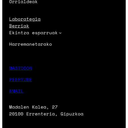
Orrialdeak
Laborategia
Berriak
Ekintza esparruak
Harremanetarako
MASTODON
PEERTUBE
EMAIL
Madalen Kalea, 27
20100 Errenteria, Gipuzkoa