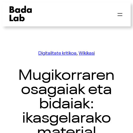
Digitalitate kritikoa
, 
Wikikasi
Mugikorraren
osagaiak eta
bidaiak:
ikasgelarako
material