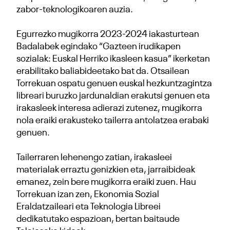
zabor-teknologikoaren auzia.
Egurrezko mugikorra 2023-2024 iakasturtean
Badalabek egindako “Gazteen irudikapen
sozialak: Euskal Herriko ikasleen kasua” ikerketan
erabilitako baliabideetako bat da. Otsailean
Torrekuan ospatu genuen euskal hezkuntzagintza
libreari buruzko jardunaldian erakutsi genuen eta
irakasleek interesa adierazi zutenez, mugikorra
nola eraiki erakusteko tailerra antolatzea erabaki
genuen.
Tailerraren lehenengo zatian, irakasleei
materialak erraztu genizkien eta, jarraibideak
emanez, zein bere mugikorra eraiki zuen. Hau
Torrekuan izan zen, Ekonomia Sozial
Eraldatzaileari eta Teknologia Libreei
dedikatutako espazioan, bertan baitaude