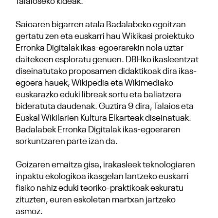
Talaioseko kideak.
Saioaren bigarren atala Badalabeko egoitzan
gertatu zen eta euskarri hau Wikikasi proiektuko
Erronka Digitalak ikas-egoerarekin nola uztar
daitekeen esploratu genuen. DBHko ikasleentzat
diseinatutako proposamen didaktikoak dira ikas-
egoera hauek, Wikipedia eta Wikimediako
euskarazko eduki libreak sortu eta baliatzera
bideratuta daudenak. Guztira 9 dira, Talaios eta
Euskal Wikilarien Kultura Elkarteak diseinatuak.
Badalabek Erronka Digitalak ikas-egoeraren
sorkuntzaren parte izan da.
Goizaren emaitza gisa, irakasleek teknologiaren
inpaktu ekologikoa ikasgelan lantzeko euskarri
fisiko nahiz eduki teoriko-praktikoak eskuratu
zituzten, euren eskoletan martxan jartzeko
asmoz.