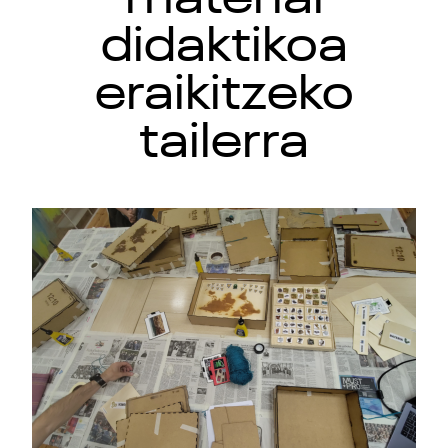
didaktikoa
eraikitzeko
tailerra