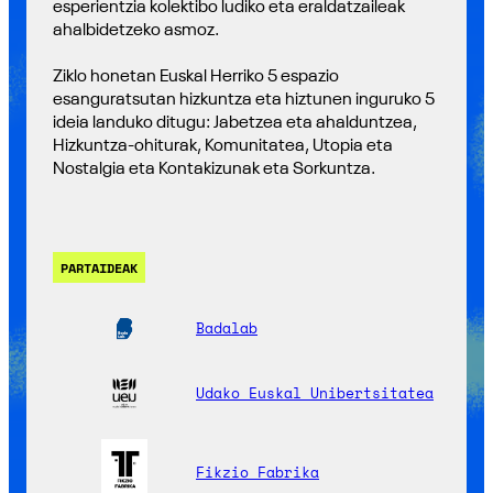
esperientzia kolektibo ludiko eta eraldatzaileak
ahalbidetzeko asmoz.
Ziklo honetan Euskal Herriko 5 espazio
esanguratsutan hizkuntza eta hiztunen inguruko 5
ideia landuko ditugu: Jabetzea eta ahalduntzea,
Hizkuntza-ohiturak, Komunitatea, Utopia eta
Nostalgia eta Kontakizunak eta Sorkuntza.
PARTAIDEAK
Badalab
Udako Euskal Unibertsitatea
Fikzio Fabrika