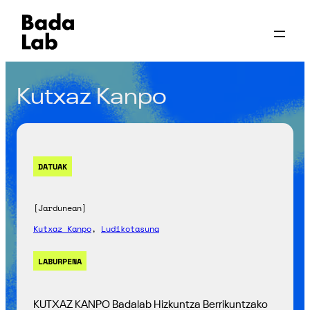
Kutxaz Kanpo
DATUAK
[Jardunean]
Kutxaz Kanpo
, 
Ludikotasuna
LABURPENA
KUTXAZ KANPO Badalab Hizkuntza Berrikuntzako