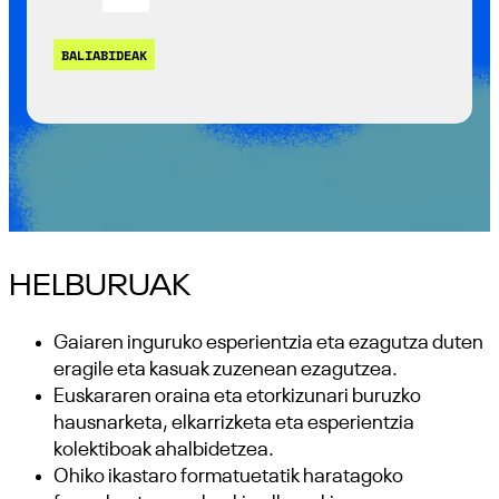
BALIABIDEAK
HELBURUAK
Gaiaren inguruko esperientzia eta ezagutza duten
eragile eta kasuak zuzenean ezagutzea.
Euskararen oraina eta etorkizunari buruzko
hausnarketa, elkarrizketa eta esperientzia
kolektiboak ahalbidetzea.
Ohiko ikastaro formatuetatik haratagoko