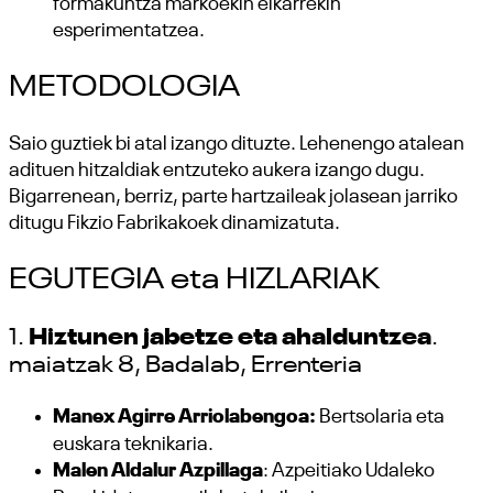
formakuntza markoekin elkarrekin
esperimentatzea.
METODOLOGIA
Saio guztiek bi atal izango dituzte. Lehenengo atalean
adituen hitzaldiak entzuteko aukera izango dugu.
Bigarrenean, berriz, parte hartzaileak jolasean jarriko
ditugu Fikzio Fabrikakoek dinamizatuta.
EGUTEGIA eta HIZLARIAK
1.
Hiztunen jabetze eta ahalduntzea
.
maiatzak 8, Badalab, Errenteria
Manex Agirre Arriolabengoa:
Bertsolaria eta
euskara teknikaria.
Malen Aldalur Azpillaga
: Azpeitiako Udaleko