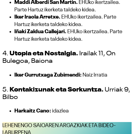
Maddi Alberdi San Martin.
EHUko ikertzailea.
Parte Hartuz ikerketa taldeko kidea.
Iker Iraola Arretxe.
EHUko ikertzailea. Parte
Hartuz ikerketa taldeko kidea.
Iñaki Zaldua Callejari.
EHUko ikertzailea. Parte
Hartuz ikerketa taldeko kidea.
4.
Utopia eta Nostalgia.
Irailak 11, On
Bulegoa, Baiona
Iker Gurrutxaga Zubimendi:
Naiz Irratia
5.
Kontakizunak eta Sorkuntza.
Urriak 9,
Bilbo
Harkaitz Cano:
idazlea
LEHENENGO SAIOAREN ARGAZKIAK ETA BIDEO-
LABURPENA