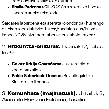
Parekidetasun saileko teknikaria.
Sheila Padrones Gil
: SOS Arrazakeriako Etxeko
Lanaren arloko teknikaria.
Saioaren laburpena eta ateratako ondorioak hurrengo
estekan topa daitezke: https://badalab.eus/kutxaz-
kanpo-2026-hiztunen-jabetze-eta-ahalduntzea/
2.
Hizkuntza-ohiturak.
Ekainak 12, Laba,
Iruña
Goiatz Urkijo Castañares.
Euskaraldiaren
koordinatzailea.
Pablo Suberbiola Unanue.
Soziolinguistika
Klusterreko ikerlaria.
3.
Komunitate (imajinatuak).
Uztailak 3,
Aiaralde Ekintzen Faktoria, Laudio