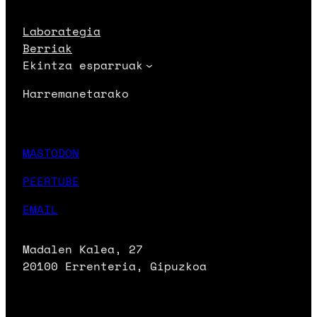
Laborategia
Berriak
Ekintza esparruak
Harremanetarako
MASTODON
PEERTUBE
EMAIL
Madalen Kalea, 27
20100 Errenteria, Gipuzkoa