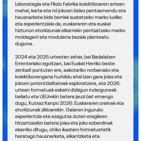
Laborategia eta Fikzio Fabrika kolektiboaren artean
mahai, karta eta rol jokoen bidez pentsamendu eta
hausnarketa bide berriak sustatzeko marko ludiko
eta esperientziala da, euskararen eta euskal
hiztunon etorkizunak elkarrekin pentsatzeko marko
moldagarri eta modularra bezala planteatu
duguna.
2024 eta 2025 urteetan zehar, bai Badalaben
Errenteriako egoitzan, bai Euskal Herriko beste
zenbait puntutan ere, askotariko norbanako eta
kolektiborengana hurbildu ahal izan gara jolas eta
jokoen potentzialitateak esploratzera, eta 2026.
urtean formatuak eskaini dizkigun indarguneak
baliatu eta UEUrekin batera jauzi bat emango
dugu, Kutxaz Kanpo 2026: Euskararen orainak eta
etorkizunak zikloarekin. Gaiaren inguruko
esperientzia eta ezagutza duten eragileen
hitzartzeekin batera jolas eta joko ezberdinak
ekarriko ditugu, ohiko ikastaro formatuetatik
haratago hausnarketa, elkarrizketa eta