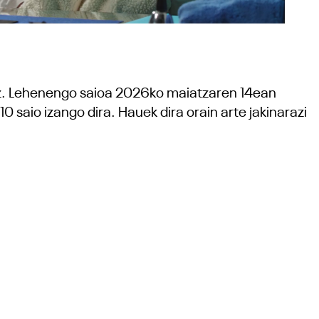
tuz. Lehenengo saioa 2026ko maiatzaren 14ean
 saio izango dira. Hauek dira orain arte jakinarazi