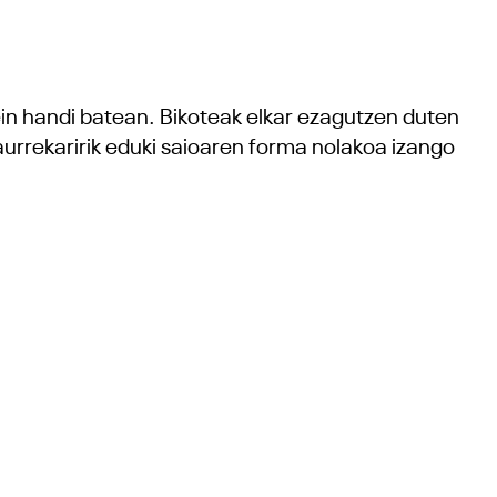
ein handi batean. Bikoteak elkar ezagutzen duten
aurrekaririk eduki saioaren forma nolakoa izango