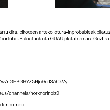
artu dira, bikoteen arteko lotura-inprobableak bila
Peertube, Baleafunk eta GUAU plataforman. Guztira 10
.eus/w/nGHBGHYZ5Hjo9oi13ACkVy
.eus/channels/norknorinoiz2
k-nori-noiz