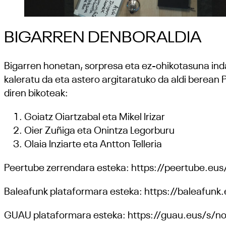
BIGARREN DENBORALDIA
Bigarren honetan, sorpresa eta ez-ohikotasuna ind
kaleratu da eta astero argitaratuko da aldi berean 
diren bikoteak:
Goiatz Oiartzabal eta Mikel Irizar
Oier Zuñiga eta Onintza Legorburu
Olaia Inziarte eta Antton Telleria
Peertube zerrendara esteka: https://peertube
Baleafunk plataformara esteka: https://baleafunk
GUAU plataformara esteka: https://guau.eus/s/nor