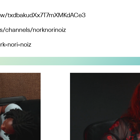
eus/w/txdbakudXx7T7mXMKdACe3
us/channels/norknorinoiz
k-nori-noiz