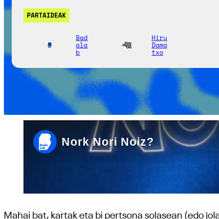
PARTAIDEAK
Bad
Hiru
ala
Dama
b
txo
Mahai bat, kartak eta bi pertsona solasean (edo jo