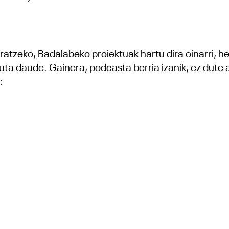
atzeko, Badalabeko proiektuak hartu dira oinarri, h
ta daude. Gainera, podcasta berria izanik, ez dute 
: