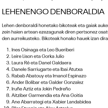
LEHENENGO DENBORALDIA
Lehen denboraldi honetako bikoteak eta gaiak auker
zein haien artean ezezagunak diren pertsonez osatu
den aurreikusteko. Bikoteak honako hauek izan dira
Ines Osinaga eta Leo Bueriberi
Leire Lison eta Gorka Julio
Laura Ré eta Danel Galdaera
Danele Sarriugarte eta Ibai Atutxa
Rabab Abatouy eta Imanol Espinazo
Ander Bolibar eta Galder Gonzalez
Iruñe Aztiz eta Jokin Pedreño
Aitziber Garmendia eta Ana Goitia
Ane Abarrategi eta Xabier Landabidea