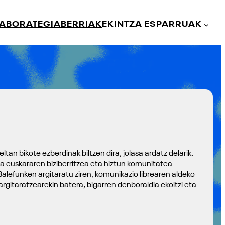
LABORATEGIA
BERRIAK
EKINTZA ESPARRUAK
n bikote ezberdinak biltzen dira, jolasa ardatz delarik.
 da euskararen biziberritzea eta hiztun komunitatea
alefunken argitaratu ziren, komunikazio librearen aldeko
itaratzearekin batera, bigarren denboraldia ekoitzi eta