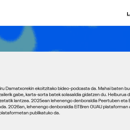
ru Damatxorekin ekoitzitako bideo-podcasta da. Mahai baten buelta
tzailerik gabe, karta-sorta batek solasaldia gidatzen du. Helburua
tzetatik lantzea. 2025ean lehenengo denboraldia Peertuben eta B
da. 2026an, lehenengo denboraldia EiTBren GUAU plataforman arg
 plataformetan publikatuko da.