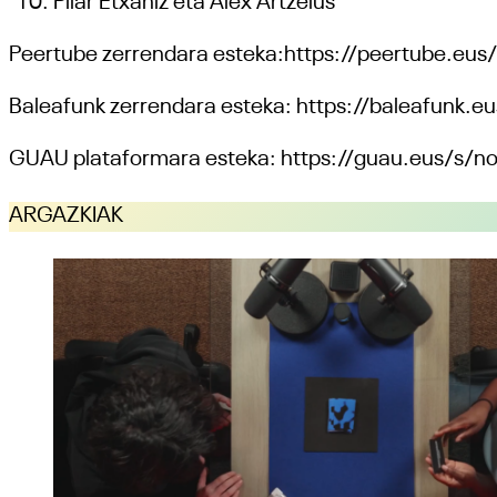
Pilar Etxaniz eta Alex Artzelus
Peertube zerrendara esteka:https://peertube.
Baleafunk zerrendara esteka: https://baleafunk.e
GUAU plataformara esteka: https://guau.eus/s/nor
ARGAZKIAK