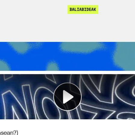
BALIABIDEAK
lasean?)