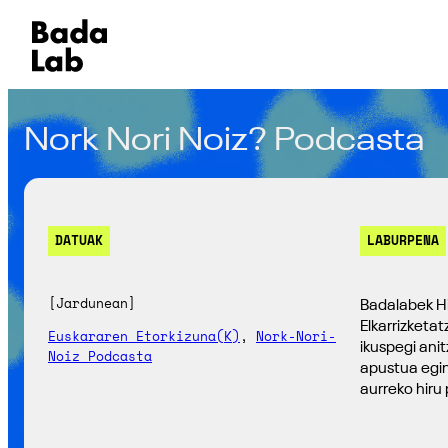
Nork Nori Noiz? Podcasta
DATUAK
LABURPENA
[Jardunean]
Badalabek Hi
Elkarrizketa
Euskararen Etorkizuna(k)
, 
Nork-Nori-
ikuspegi ani
Noiz Podcasta
apustua egin
aurreko hiru