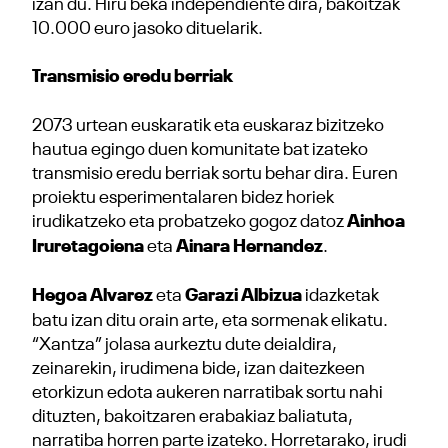
izan du. Hiru beka independiente dira, bakoitzak
10.000 euro jasoko dituelarik.
Transmisio eredu berriak
2073 urtean euskaratik eta euskaraz bizitzeko
hautua egingo duen komunitate bat izateko
transmisio eredu berriak sortu behar dira. Euren
proiektu esperimentalaren bidez horiek
irudikatzeko eta probatzeko gogoz datoz
Ainhoa
Iruretagoiena
eta
Ainara Hernandez
.
Hegoa Alvarez
eta
Garazi Albizua
idazketak
batu izan ditu orain arte, eta sormenak elikatu.
“Xantza” jolasa aurkeztu dute deialdira,
zeinarekin, irudimena bide, izan daitezkeen
etorkizun edota aukeren narratibak sortu nahi
dituzten, bakoitzaren erabakiaz baliatuta,
narratiba horren parte izateko. Horretarako, irudi