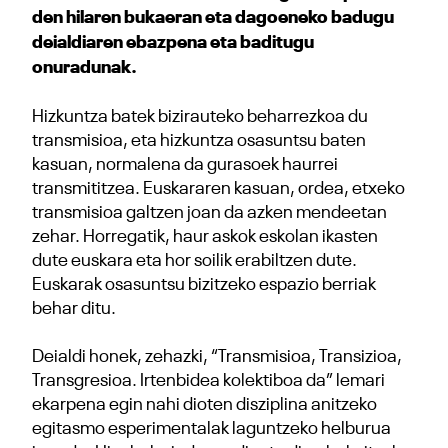
den hilaren bukaeran eta dagoeneko badugu
deialdiaren ebazpena eta baditugu
onuradunak.
Hizkuntza batek bizirauteko beharrezkoa du
transmisioa, eta hizkuntza osasuntsu baten
kasuan, normalena da gurasoek haurrei
transmititzea. Euskararen kasuan, ordea, etxeko
transmisioa galtzen joan da azken mendeetan
zehar. Horregatik, haur askok eskolan ikasten
dute euskara eta hor soilik erabiltzen dute.
Euskarak osasuntsu bizitzeko espazio berriak
behar ditu.
Deialdi honek, zehazki, “Transmisioa, Transizioa,
Transgresioa. Irtenbidea kolektiboa da” lemari
ekarpena egin nahi dioten disziplina anitzeko
egitasmo esperimentalak laguntzeko helburua