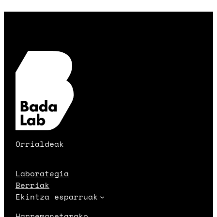
Orrialdeak
Laborategia
Berriak
Ekintza esparruak
Harremanetarako