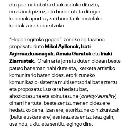
eta poemak abstraktuak sortuko dituzte,
emozioak piztuz, eta barneratuta ditugun
kanonak apurtuz, zati horietatik bestelako
kontakizunak eraikitzeko.
“Hegan egiteko gogoa” izeneko egitasmoa
proposatu dute
Mikel Ayllonek, Irati
Agirreazkuenagak, Amaia Garatek
eta
Iñaki
Ziarrustak.
Orain arte jorratu duten bidean beste
pauso bat eman nahi dute eta, ikerketa artistiko
komunitario baten bidez, etorkizuneko
komunikazio-sistema multisentsorial bat aztertu
eta proposatu: Euskara hedatu bat,
ahozkotasuna eta soinutasuna (
orality/aurality
)
oinarri hartuta, beste zentzumenen bidez ere
hedatuko dena. Izan ere, etorkizuneko hizkuntzak
(baita euskara ere) esateaz eta entzuteaz gain,
usaindu, ukitu eta sentitu egingo dira.