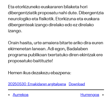
Eta etorkizuneko euskararen bilaketa hori
dibergentziatik proposatu nahi dute. Dibergentzia
neurologiko eta fisikotik. Etorkizuna eta euskara
dibergenteak izango direlako edo ez direlako
izango.
Orain hasita, urte amaiera bitarte ariko dira euren
ekimenetan lanean. Adi egon, Badalaben
programa publikoan txertatuko diren ekintzak ere
proposatuko baitituzte!
Hemen ikus dezakezu ebazpena:
20250530_Emakidaren argitalpena
Download
«
Aurrekoa
Hurrengoa
»