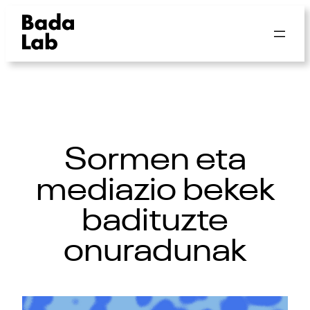
Sormen eta
mediazio bekek
badituzte
onuradunak