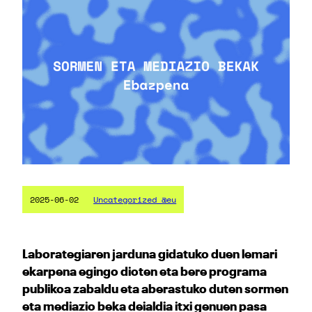
2025-06-02
Uncategorized @eu
Laborategiaren jarduna gidatuko duen lemari
ekarpena egingo dioten eta bere programa
publikoa zabaldu eta aberastuko duten sormen
eta mediazio beka deialdia itxi genuen pasa