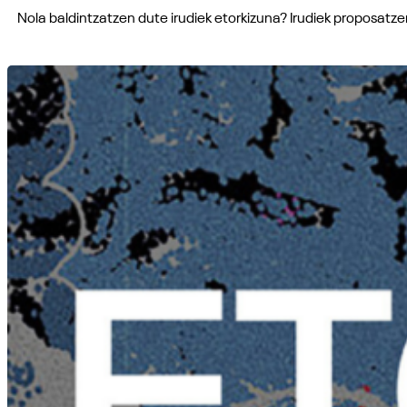
Nola baldintzatzen dute irudiek etorkizuna? Irudiek proposat