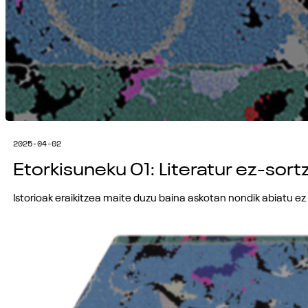
2025-04-02
Etorkisuneku 01: Literatur ez-sort
Istorioak eraikitzea maite duzu baina askotan nondik abiatu e