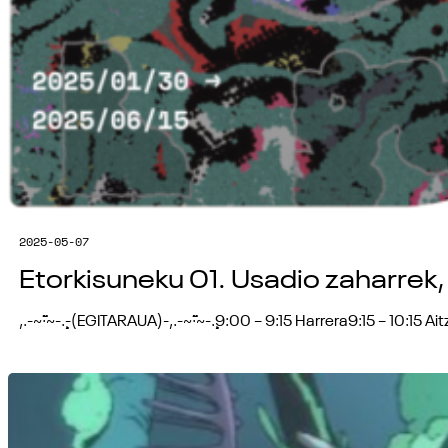
2025-05-07
Etorkisuneku 01. Usadio zaharrek, 
,.-~´¨¯¨·~-.¸-(EGITARAUA)-,.-~´¨¯¨·~-.¸9:00 – 9:15 Harrera9:15 – 1