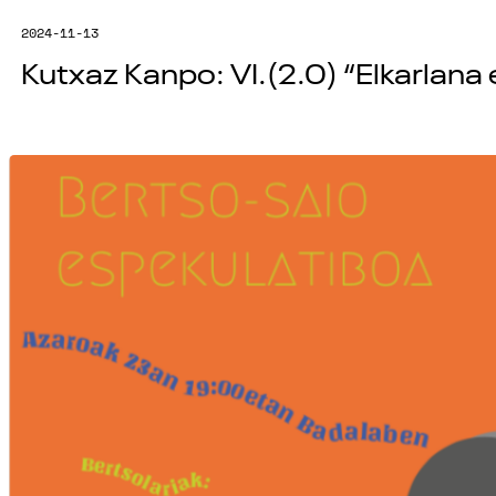
2024-11-13
Kutxaz Kanpo: VI.(2.0) “Elkarlana