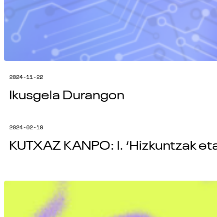
2024-11-22
Ikusgela Durangon
2024-02-19
KUTXAZ KANPO: I. ‘Hizkuntzak eta 