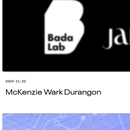
2024-11-22
McKenzie Wark Durangon