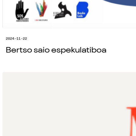
2024-11-22
Bertso saio espekulatiboa