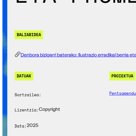
BALIABIDEA
Denbora bizigarri baterako: Ilustrazio erradikal berria
DATUAK
PROIEKTUA
Pentsamendu
Sortzailea:
Lizentzia:
Copyright
Data:
2025