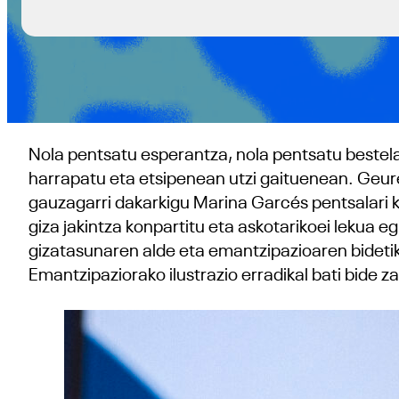
Nola pentsatu esperantza, nola pentsatu bestela
harrapatu eta etsipenean utzi gaituenean. Geur
gauzagarri dakarkigu Marina Garcés pentsalari k
giza jakintza konpartitu eta askotarikoei lekua 
gizatasunaren alde eta emantzipazioaren bideti
Emantzipaziorako ilustrazio erradikal bati bide z