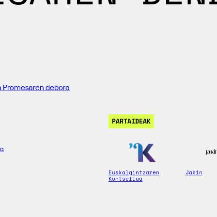
 eta Promesaren debora
PARTAIDEAK
a
Euskalgintzaren
Jakin
Kontseilua