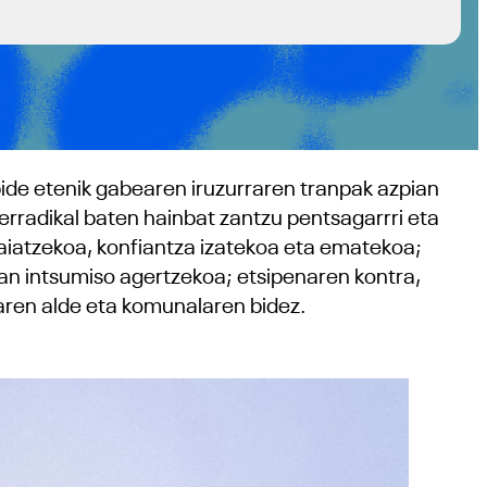
bide etenik gabearen iruzurraren tranpak azpian
rradikal baten hainbat zantzu pentsagarrri eta
gaiatzekoa, konfiantza izatekoa eta ematekoa;
rean intsumiso agertzekoa; etsipenaren kontra,
aren alde eta komunalaren bidez.