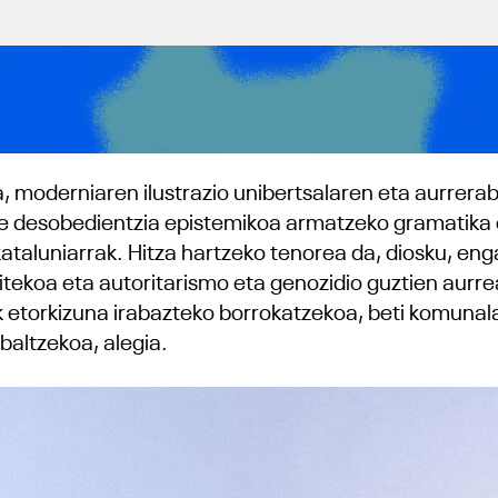
, moderniaren ilustrazio unibertsalaren eta aurrera
e desobedientzia epistemikoa armatzeko gramatika e
ataluniarrak. Hitza hartzeko tenorea da, diosku, en
egitekoa eta autoritarismo eta genozidio guztien aur
k etorkizuna irabazteko borrokatzekoa, beti komunal
abaltzekoa, alegia.