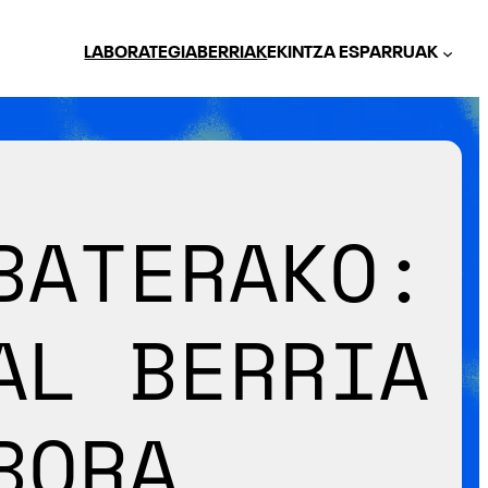
LABORATEGIA
BERRIAK
EKINTZA ESPARRUAK
BATERAKO:
AL BERRIA
BORA