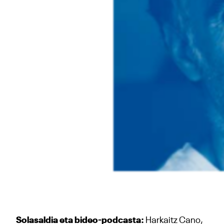
Solasaldia eta bideo-podcasta:
Harkaitz Cano,