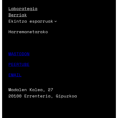
Laborategia
Berriak
Ekintza esparruak
Harremanetarako
MASTODON
PEERTUBE
EMAIL
Madalen Kalea, 27
20100 Errenteria, Gipuzkoa