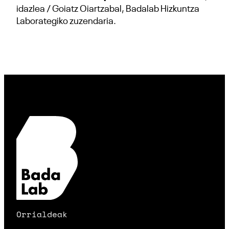
idazlea / Goiatz Oiartzabal, Badalab Hizkuntza
Laborategiko zuzendaria.
Orrialdeak