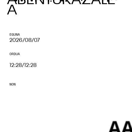
ABENTURAZALE
A
EGUNA
2026/08/07
ORDUA
12:28
/
12:28
NON