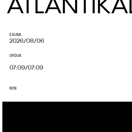
ATLANTIKA
EGUNA
2026/08/06
ORDUA
07:09
/
07:09
NON