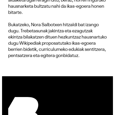
aldaketa ugari eragin ditu, beraz, horren inguruko
hausnarketa bultzatu nahi da ikas-egoera honen
bitarte.
Bukatzeko, Nora Salbotxen hitzaldi bat izango
dugu. Trebetasunak jakintza eta ezagutzak
ekintza bilakatzen dituen hezkuntzaz hausnartuko
dugu Wikipediak proposatutako ikas-egoera
berrien bidetik, curriculumeko edukiak sentitzera,
pentsatzera eta egitera gonbidatuz.