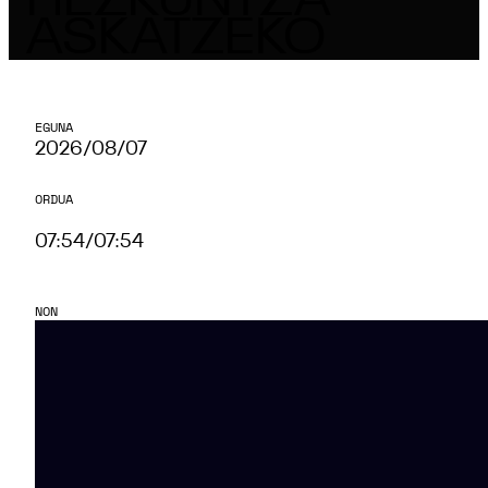
HEZKUNTZA
ASKATZEKO
EGUNA
2026/08/07
ORDUA
07:54
/
07:54
NON