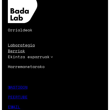
Orrialdeak
Laborategia
Berriak
Ekintza esparruak
Harremanetarako
MASTODON
PEERTUBE
EMAIL