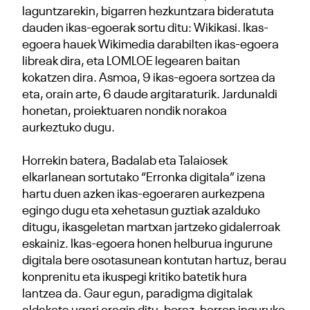
laguntzarekin, bigarren hezkuntzara bideratuta
dauden ikas-egoerak sortu ditu: Wikikasi. Ikas-
egoera hauek Wikimedia darabilten ikas-egoera
libreak dira, eta LOMLOE legearen baitan
kokatzen dira. Asmoa, 9 ikas-egoera sortzea da
eta, orain arte, 6 daude argitaraturik. Jardunaldi
honetan, proiektuaren nondik norakoa
aurkeztuko dugu.
Horrekin batera, Badalab eta Talaiosek
elkarlanean sortutako “Erronka digitala” izena
hartu duen azken ikas-egoeraren aurkezpena
egingo dugu eta xehetasun guztiak azalduko
ditugu, ikasgeletan martxan jartzeko gidalerroak
eskainiz. Ikas-egoera honen helburua ingurune
digitala bere osotasunean kontutan hartuz, berau
konprenitu eta ikuspegi kritiko batetik hura
lantzea da. Gaur egun, paradigma digitalak