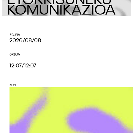
ETORKISUNEKU
KOMUNIKAZIOA
EGUNA
2026/08/08
ORDUA
12:07
/
12:07
NON