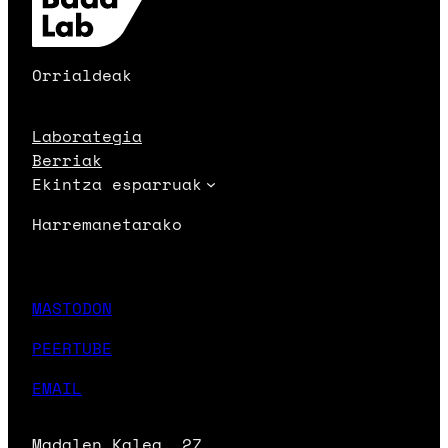
Orrialdeak
Laborategia
Berriak
Ekintza esparruak
Harremanetarako
MASTODON
PEERTUBE
EMAIL
Madalen Kalea, 27