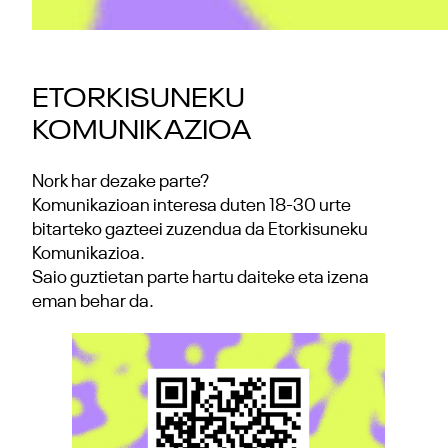
ETORKISUNEKU
KOMUNIKAZIOA
Nork har dezake parte?
Komunikazioan interesa duten 18-30 urte
bitarteko gazteei zuzendua da Etorkisuneku
Komunikazioa.
Saio guztietan parte hartu daiteke eta izena
eman behar da.