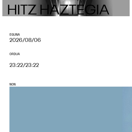
HITZ HAZTEGIA
EGUNA
2026/08/06
ORDUA
23:22
/
23:22
NON