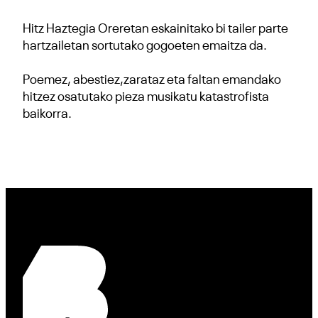
Hitz Haztegia Oreretan eskainitako bi tailer parte
hartzailetan sortutako gogoeten emaitza da.
Poemez, abestiez,zarataz eta faltan emandako
hitzez osatutako pieza musikatu katastrofista
baikorra.