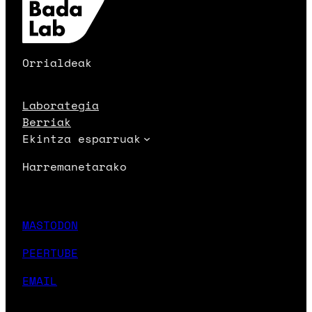
Orrialdeak
Laborategia
Berriak
Ekintza esparruak
Harremanetarako
MASTODON
PEERTUBE
EMAIL