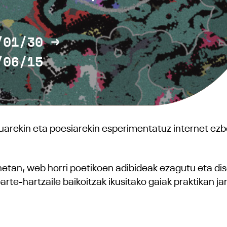
arekin eta poesiarekin esperimentatuz internet ezbe
etan, web horri poetikoen adibideak ezagutu eta dise
rte-hartzaile baikoitzak ikusitako gaiak praktikan jar