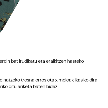
rdin bat irudikatu eta eraikitzen hasteko
inatzeko tresna erres eta ximpleak ikasiko dira.
riko ditu ariketa baten bidez.