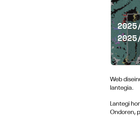
Web diseinu
lantegia.
Lantegi hon
Ondoren, pa