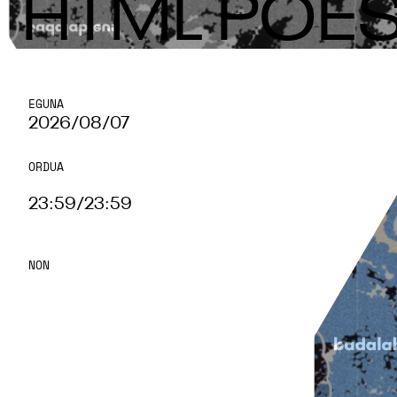
HTML POES
EGUNA
2026/08/07
ORDUA
23:59
/
23:59
NON