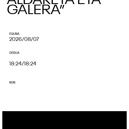
ALDAKETA ETA
GALERA”
EGUNA
2026/08/07
ORDUA
18:24
/
18:24
NON