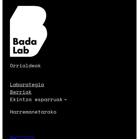
Orrialdeak
Laborategia
Berriak
Ekintza esparruak
Harremanetarako
MASTODON