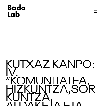
KUTXAZ KANPO:
IV.
“KOMUNITATEA,
HIZKUNTZA,SOR
KUNTZA,