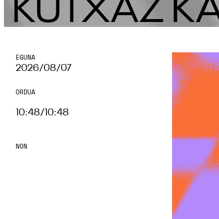
KUTXAZ K
EGUNA
2026/08/07
ORDUA
10:48
/
10:48
NON