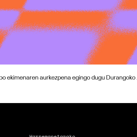
po ekimenaren aurkezpena egingo dugu Durangoko 
Harremanetarako