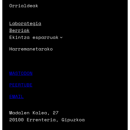
Orrialdeak
Laborategia
Berriak
Ekintza esparruak
Harremanetarako
MASTODON
PEERTUBE
EMAIL
Madalen Kalea, 27
20100 Errenteria, Gipuzkoa