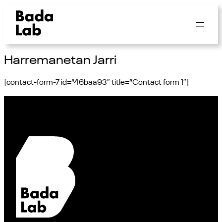
Harremanetan Jarri
[contact-form-7 id=”46baa93″ title=”Contact form 1″]