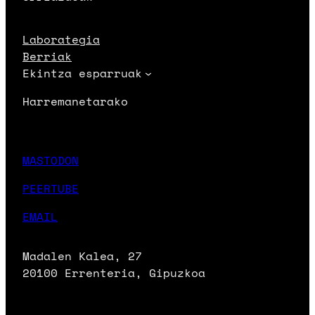
Laborategia
Berriak
Ekintza esparruak
Harremanetarako
MASTODON
PEERTUBE
EMAIL
Madalen Kalea, 27
20100 Errenteria, Gipuzkoa