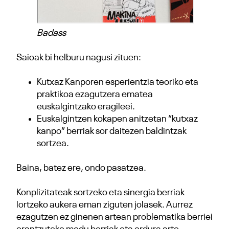
Badass
Saioak bi helburu nagusi zituen:
Kutxaz Kanporen esperientzia teoriko eta
praktikoa ezagutzera ematea
euskalgintzako eragileei.
Euskalgintzen kokapen anitzetan “kutxaz
kanpo” berriak sor daitezen baldintzak
sortzea.
Baina, batez ere, ondo pasatzea.
Konplizitateak sortzeko eta sinergia berriak
lortzeko aukera eman ziguten jolasek. Aurrez
ezagutzen ez ginenen artean problematika berriei