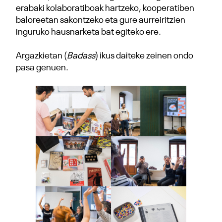
erabaki kolaboratiboak hartzeko, kooperatiben
baloreetan sakontzeko eta gure aurreiritzien
inguruko hausnarketa bat egiteko ere.
Argazkietan (
Badass
) ikus daiteke zeinen ondo
pasa genuen.