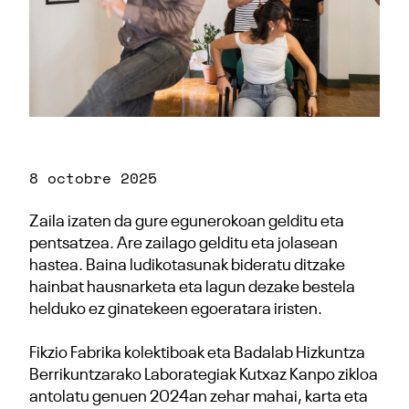
8 octobre 2025
Zaila izaten da gure egunerokoan gelditu eta
pentsatzea. Are zailago gelditu eta jolasean
hastea. Baina ludikotasunak bideratu ditzake
hainbat hausnarketa eta lagun dezake bestela
helduko ez ginatekeen egoeratara iristen.
Fikzio Fabrika kolektiboak eta Badalab Hizkuntza
Berrikuntzarako Laborategiak Kutxaz Kanpo zikloa
antolatu genuen 2024an zehar mahai, karta eta