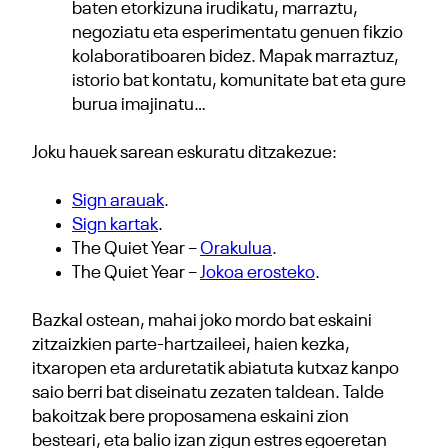
baten etorkizuna irudikatu, marraztu,
negoziatu eta esperimentatu genuen fikzio
kolaboratiboaren bidez. Mapak marraztuz,
istorio bat kontatu, komunitate bat eta gure
burua imajinatu…
Joku hauek sarean eskuratu ditzakezue:
Sign arauak
.
Sign kartak
.
The Quiet Year –
Orakulua
.
The Quiet Year –
Jokoa erosteko
.
Bazkal ostean, mahai joko mordo bat eskaini
zitzaizkien parte-hartzaileei, haien kezka,
itxaropen eta arduretatik abiatuta kutxaz kanpo
saio berri bat diseinatu zezaten taldean. Talde
bakoitzak bere proposamena eskaini zion
besteari, eta balio izan zigun estres egoeretan