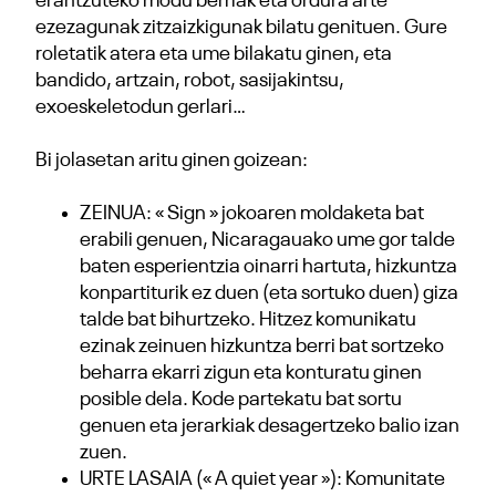
erantzuteko modu berriak eta ordura arte
ezezagunak zitzaizkigunak bilatu genituen. Gure
roletatik atera eta ume bilakatu ginen, eta
bandido, artzain, robot, sasijakintsu,
exoeskeletodun gerlari…
Bi jolasetan aritu ginen goizean:
ZEINUA: « Sign » jokoaren moldaketa bat
erabili genuen, Nicaragauako ume gor talde
baten esperientzia oinarri hartuta, hizkuntza
konpartiturik ez duen (eta sortuko duen) giza
talde bat bihurtzeko. Hitzez komunikatu
ezinak zeinuen hizkuntza berri bat sortzeko
beharra ekarri zigun eta konturatu ginen
posible dela. Kode partekatu bat sortu
genuen eta jerarkiak desagertzeko balio izan
zuen.
URTE LASAIA (« A quiet year »): Komunitate