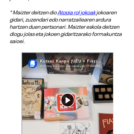
* Maizter deitzen dio
Atopia rol jokoak
jokoaren
gidari, zuzendari edo narratzailearen ardura
hartzen duen pertsonari. Maizter eskola deitzen
diogu jolas eta jokoen gidaritzarako formakuntza
saioei.