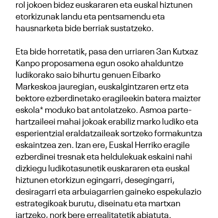
rol jokoen bidez euskararen eta euskal hiztunen
etorkizunak landu eta pentsamendu eta
hausnarketa bide berriak sustatzeko.
Eta bide horretatik, pasa den urriaren 3an Kutxaz
Kanpo proposamena egun osoko ahalduntze
ludikorako saio bihurtu genuen Eibarko
Markeskoa jauregian, euskalgintzaren ertz eta
bektore ezberdinetako eragileekin batera maizter
eskola* moduko bat antolatzeko. Asmoa parte-
hartzaileei mahai jokoak erabiliz marko ludiko eta
esperientzial eraldatzaileak sortzeko formakuntza
eskaintzea zen. Izan ere, Euskal Herriko eragile
ezberdinei tresnak eta heldulekuak eskaini nahi
dizkiegu ludikotasunetik euskararen eta euskal
hiztunen etorkizun egingarri, desegingarri,
desiragarri eta arbuiagarrien gaineko espekulazio
estrategikoak burutu, diseinatu eta martxan
jartzeko, nork bere errealitatetik abiatuta.