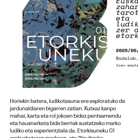
Horiekin batera, ludikotasuna ere esploratuko da
jardunaldiaren bigarren zatian. Kutxaz kanpo
mahai, karta eta rol jokoen bidez pentsamendu
eta hausnarketa bide berriak sustatzeko marko
ludiko eta esperientziala da. Etorkisuneku 01