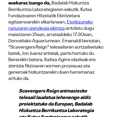
euskaraz izango da,
Badalab Hizkuntza
Berrikuntza Laborategiaren eskutik. Kutxa
Fundazioaren Hitzetatik Ekintzetara
egitasmoarekin elkarlanean,
Etorkizuneko
naturaren izendegia ekintza
antolatu dugu
maiatzaren 21ean, arratsaldeko 17:30ean,
Donostiako Aquariumean. Emanaldi berezian,
“Scavengers Reign” telesailaren sortzaileetako
batek, Jon Juarez artistak, parte hartuko du.
Berarekin batera, Katixa Agirre idazleak ere
zientzia fikzioaren sormen prozesuaz eta
generoak hizkuntzarekin duen harremanaz
arituko da.
Scavengers Reign animaziozko
telesail laudatua lehenengo aldiz
proiektatuko da Europan, Badalab
Hizkuntza Berrikuntza Laborategia