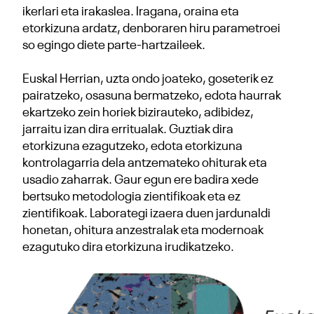
ikerlari eta irakaslea. Iragana, oraina eta
etorkizuna ardatz, denboraren hiru parametroei
so egingo diete parte-hartzaileek.
Euskal Herrian, uzta ondo joateko, goseterik ez
pairatzeko, osasuna bermatzeko, edota haurrak
ekartzeko zein horiek bizirauteko, adibidez,
jarraitu izan dira erritualak. Guztiak dira
etorkizuna ezagutzeko, edota etorkizuna
kontrolagarria dela antzemateko ohiturak eta
usadio zaharrak. Gaur egun ere badira xede
bertsuko metodologia zientifikoak eta ez
zientifikoak. Laborategi izaera duen jardunaldi
honetan, ohitura anzestralak eta modernoak
ezagutuko dira etorkizuna irudikatzeko.