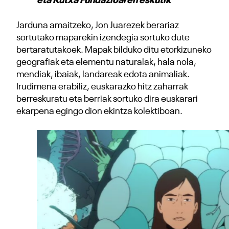
eta Kutxa Fundazioaren eskutik
Jarduna amaitzeko, Jon Juarezek berariaz
sortutako maparekin izendegia sortuko dute
bertaratutakoek. Mapak bilduko ditu etorkizuneko
geografiak eta elementu naturalak, hala nola,
mendiak, ibaiak, landareak edota animaliak.
Irudimena erabiliz, euskarazko hitz zaharrak
berreskuratu eta berriak sortuko dira euskarari
ekarpena egingo dion ekintza kolektiboan.