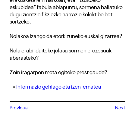
erakusketaren markoan, eta “Itzultzeko
eskubidea” fabula abiapuntu, sormena baliatuko
dugu zientzia fikziozko narrazio kolektibo bat
sortzeko.
Nolakoa izango da etorkizuneko euskal gizartea?
Nola erabil daiteke jolasa sormen prozesuak
aberasteko?
Zein iragarpen mota egiteko prest gaude?
–>
Informazio gehiago eta izen-ematea
Previous
Next