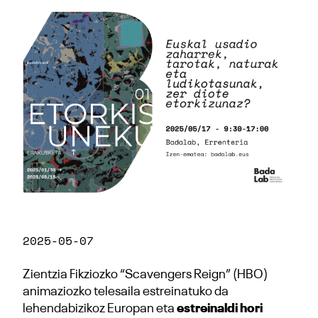
2025-05-07
Zientzia Fikziozko “Scavengers Reign” (HBO)
animaziozko telesaila estreinatuko da
lehendabizikoz Europan eta
estreinaldi hori