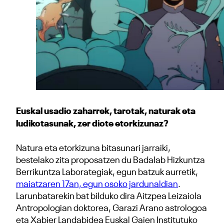
Euskal usadio zaharrek, tarotak, naturak eta
ludikotasunak, zer diote etorkizunaz?
Natura eta etorkizuna bitasunari jarraiki,
bestelako zita proposatzen du Badalab Hizkuntza
Berrikuntza Laborategiak, egun batzuk aurretik,
maiatzaren 17an, egun osoko jardunaldian
.
Larunbatarekin bat bilduko dira Aitzpea Leizaiola
Antropologian doktorea, Garazi Arano astrologoa
eta Xabier Landabidea Euskal Gaien Institutuko