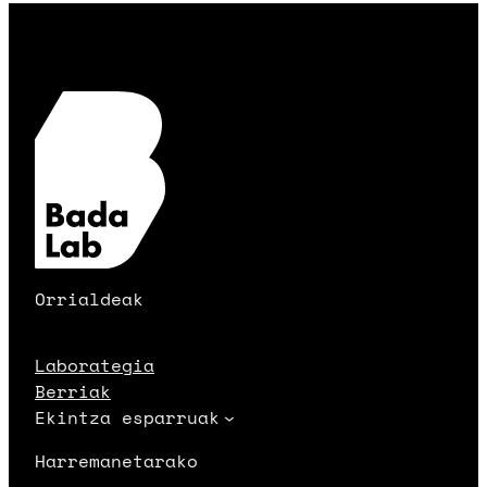
Orrialdeak
Laborategia
Berriak
Ekintza esparruak
Harremanetarako