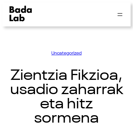
Uncategorized
Zientzia Fikzioa,
usadio zaharrak
eta hitz
sormena