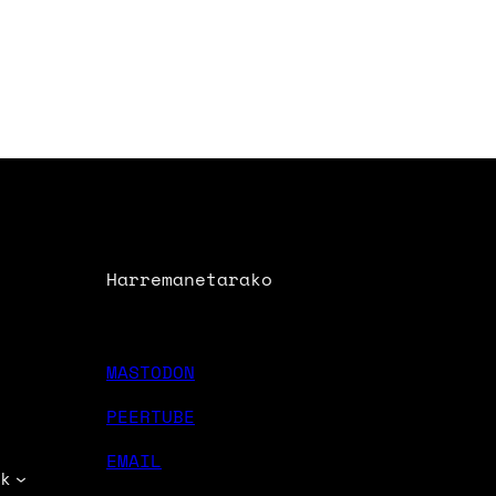
Harremanetarako
MASTODON
PEERTUBE
EMAIL
k