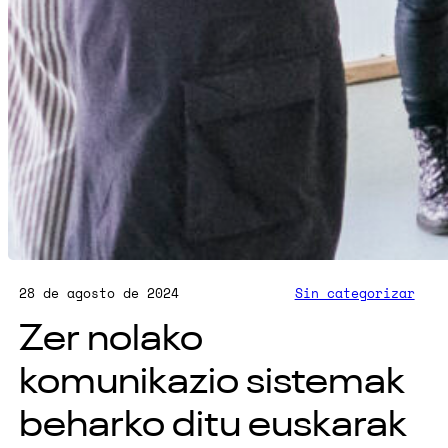
28 de agosto de 2024
Sin categorizar
Zer nolako
komunikazio sistemak
beharko ditu euskarak