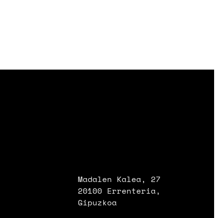
Madalen Kalea, 27
20100 Errenteria,
Gipuzkoa