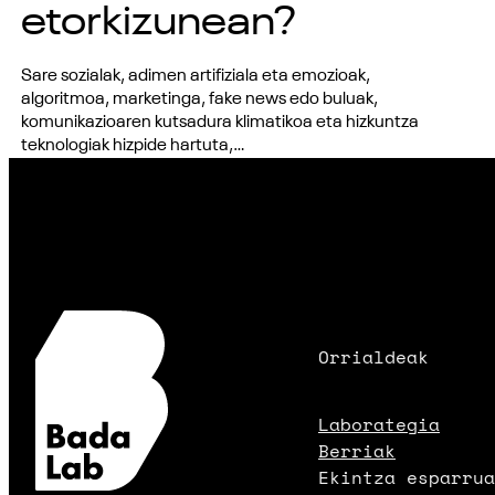
etorkizunean?
Sare sozialak, adimen artifiziala eta emozioak,
algoritmoa, marketinga, fake news edo buluak,
komunikazioaren kutsadura klimatikoa eta hizkuntza
teknologiak hizpide hartuta,…
Orrialdeak
Laborategia
Berriak
Ekintza esparrua