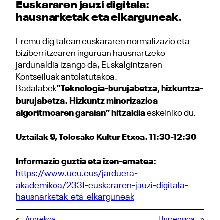
Euskararen jauzi digitala:
hausnarketak eta elkarguneak.
Eremu digitalean euskararen normalizazio eta
biziberritzearen inguruan hausnartzeko
jardunaldia izango da, Euskalgintzaren
Kontseiluak antolatutakoa.
Badalabek
“Teknologia-burujabetza, hizkuntza-
burujabetza. Hizkuntz minorizazioa
algoritmoaren garaian” hitzaldia
eskeiniko du.
Uztailak 9, Tolosako Kultur Etxea. 11:30-12:30
Informazio guztia eta izen-ematea:
https://www.ueu.eus/jarduera-
akademikoa/2331-euskararen-jauzi-digitala-
hausnarketak-eta-elkarguneak
«
Aurrekoa
Hurrengoa
»