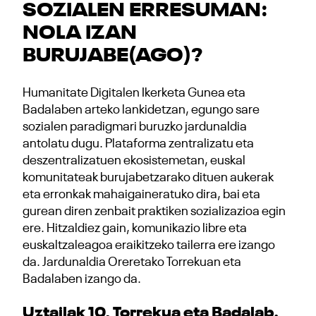
SOZIALEN ERRESUMAN:
NOLA IZAN
BURUJABE(AGO)?
Humanitate Digitalen Ikerketa Gunea eta
Badalaben arteko lankidetzan, egungo sare
sozialen paradigmari buruzko jardunaldia
antolatu dugu. Plataforma zentralizatu eta
deszentralizatuen ekosistemetan, euskal
komunitateak burujabetzarako dituen aukerak
eta erronkak mahaigaineratuko dira, bai eta
gurean diren zenbait praktiken sozializazioa egin
ere. Hitzaldiez gain, komunikazio libre eta
euskaltzaleagoa eraikitzeko tailerra ere izango
da. Jardunaldia Oreretako Torrekuan eta
Badalaben izango da.
Uztailak 10, Torrekua eta Badalab.