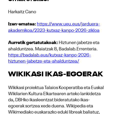
Harkaitz Cano
Izen-ematea:
https://www.ueu.eus/jarduera-
akademikoa/2323-kutxaz-kanpo-2026-zikloa
Aurretik gertatutakoak:
Hiztunen jabetze eta
ahalduntzea. Maiatzak 8, Badalab.Errenteria.
https://badalab.eus/kutxaz-kanpo-2026-
hiztunen-jabetze-eta-ahalduntzea/
WIKIKASI IKAS-EGOERAK
Wikikasi proiektua Talaios Kooperatiba eta Euskal
Wikilarien Kultura Elkartearen arteko lankidetza
da, DBHko ikasleentzat bideratutako ikas-
egoerak sortzea xede duena. Wikipedia eta
Wikimediako euskarazko eduki libreak baliatuz,