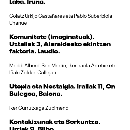
Laba. Iruña.
Goiatz Urkijo Castañares eta Pablo Suberbiola
Unanue
Komunitate (imaginatuak).
Uztailak 3, Aiaraldeako ekintzen
faktoria. Laudio.
Maddi Alberdi San Martin, Iker Iraola Arretxe eta
Iñaki Zaldua Callejari.
Utopia eta Nostalgia. Irailak 11, On
Bulegoa, Baiona.
Iker Gurrutxaga Zubimendi
Kontakizunak eta Sorkuntza.
Urriak 9. Bilbo.