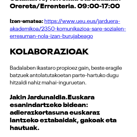
Orereta/Errenteria. 09:00-17:00
Izen-ematea:
https://www.ueu.eus/jarduera-
akademikoa/2350-komunikazioa-sare-sozialen-
erresuman-nola-izan-burujabeago
KOLABORAZIOAK
Badalaben ikastaro propioez gain, beste eragile
batzuek antolatutakoetan parte-hartuko dugu
hitzaldi nahiz mahai-inguruetan.
Jakin
Jardunaldia.
Euskara
esanindartzeko bidean:
adierazkortasuna euskaraz
lantzeko eztabaidak, gakoak eta
hautuak.