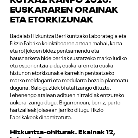
KUTXAZ KANPO 2026:
EUSKARAREN ORAINAK
ETA ETORKIZUNAK
Badalab Hizkuntza Berrikuntzako Laborategia eta
Fikzio Fabrika kolektiboaren artean mahai, karta
eta rol jokoen bidez pentsamendu eta
hausnarketa bide berriak sustatzeko marko ludiko
eta esperientziala da, euskararen eta euskal
hiztunon etorkizunak elkarrekin pentsatzeko
marko moldagarri eta modularra bezala planteatu
duguna. Saio guztiek bi atal izango dituzte.
Lehenengo atalean adituen hitzaldiak entzuteko
aukera izango dugu. Bigarrenean, berriz, parte
hartzaileak jolasean jarriko ditugu Fikzio
Fabrikakoek dinamizatuta.
Hizkuntza-ohiturak. Ekainak 12,