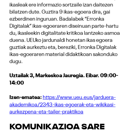
ikasleak ere informazio sortzaile izan daitezen
bilatzen dute. Guztira 9 ikas-egoera dira, gai
ezberdinen inguruan. Badalabek “Erronka
Digitalak” ikas-egoeraren diseinuan parte-hartu
du, ikasleekin digitalitate kritikoa lantzeko asmoa
duena. UEUko jardunaldi honetan ikas egoera
guztiak aurkeztu eta, bereziki, Erronka Digitalak
ikas-egoeraren material didaktikoan sakonduko
dugu.
Uztailak 3, Markeskoa Jauregia. Eibar. 09:00-
14:00
Izen-ematea:
https://www.ueu.eus/jarduera-
akademikoa/2343-ikas-egoerak-eta-wikikasi-
aurkezpena-eta-tailer-praktikoa
KOMUNIKAZIOA SARE