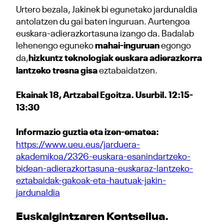
Urtero bezala, Jakinek bi egunetako jardunaldia
antolatzen du gai baten inguruan. Aurtengoa
euskara-adierazkortasuna izango da. Badalab
lehenengo eguneko
mahai-inguruan
egongo
da,
hizkuntz teknologiak euskara adierazkorra
lantzeko tresna gisa
eztabaidatzen.
Ekainak 18, Artzabal Egoitza. Usurbil. 12:15-
13:30
Informazio guztia eta izen-ematea:
https://www.ueu.eus/jarduera-
akademikoa/2326-euskara-esanindartzeko-
bidean-adierazkortasuna-euskaraz-lantzeko-
eztabaidak-gakoak-eta-hautuak-jakin-
jardunaldia
Euskalgintzaren Kontseilua
.