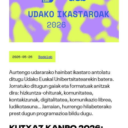
2026-05-26
Badalab
Aurtengo udararako hainbat ikastaro antolatu
ditugu Udako Euskal Unibertsitatearekin batera.
Jorratuko ditugun gaiak eta formatuak anitzak
dira: hizkuntza-ohiturak, komunitatea,
kontakizunak, digitalitatea, komunikazio librea,
ludikotasuna… Jarraian, hurrengo hilabeterako
prest dugun programazioa bildu dugu.