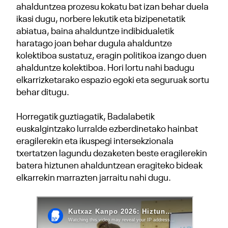
ahalduntzea prozesu kokatu bat izan behar duela
ikasi dugu, norbere lekutik eta bizipenetatik
abiatua, baina ahalduntze indibidualetik
haratago joan behar dugula ahalduntze
kolektiboa sustatuz, eragin politikoa izango duen
ahalduntze kolektiboa. Hori lortu nahi badugu
elkarrizketarako espazio egoki eta seguruak sortu
behar ditugu.
Horregatik guztiagatik, Badalabetik
euskalgintzako lurralde ezberdinetako hainbat
eragilerekin eta ikuspegi intersekzionala
txertatzen lagundu dezaketen beste eragilerekin
batera hiztunen ahalduntzean eragiteko bideak
elkarrekin marrazten jarraitu nahi dugu.