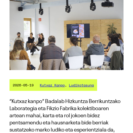
2026-05-19
Kutxaz Kanpo
, 
Ludikotasuna
“Kutxaz kanpo” Badalab Hizkuntza Berrikuntzako
Laborategia eta Fikzio Fabrika kolektiboaren
artean mahai, karta eta rol jokoen bidez
pentsamendu eta hausnarketa bide berriak
sustatzeko marko ludiko eta esperientziala da,