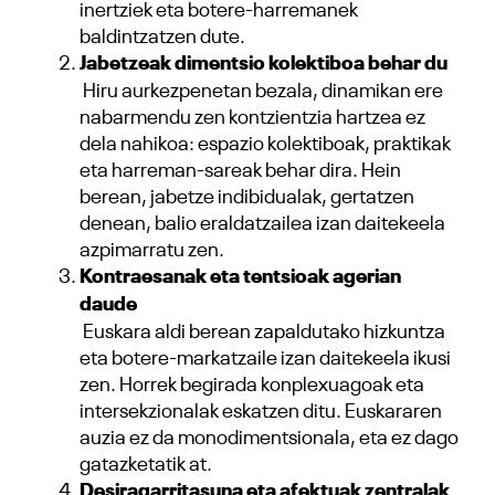
inertziek eta botere-harremanek
baldintzatzen dute.
Jabetzeak dimentsio kolektiboa behar du
Hiru aurkezpenetan bezala, dinamikan ere
nabarmendu zen kontzientzia hartzea ez
dela nahikoa: espazio kolektiboak, praktikak
eta harreman-sareak behar dira. Hein
berean, jabetze indibidualak, gertatzen
denean, balio eraldatzailea izan daitekeela
azpimarratu zen.
Kontraesanak eta tentsioak agerian
daude
Euskara aldi berean zapaldutako hizkuntza
eta botere-markatzaile izan daitekeela ikusi
zen. Horrek begirada konplexuagoak eta
intersekzionalak eskatzen ditu. Euskararen
auzia ez da monodimentsionala, eta ez dago
gatazketatik at.
Desiragarritasuna eta afektuak zentralak