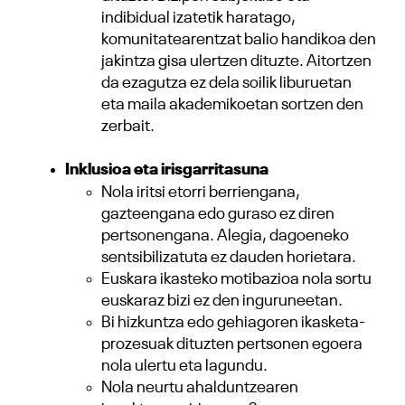
indibidual izatetik haratago,
komunitatearentzat balio handikoa den
jakintza gisa ulertzen dituzte. Aitortzen
da ezagutza ez dela soilik liburuetan
eta maila akademikoetan sortzen den
zerbait.
Inklusioa eta irisgarritasuna
Nola iritsi etorri berriengana,
gazteengana edo guraso ez diren
pertsonengana. Alegia, dagoeneko
sentsibilizatuta ez dauden horietara.
Euskara ikasteko motibazioa nola sortu
euskaraz bizi ez den inguruneetan.
Bi hizkuntza edo gehiagoren ikasketa-
prozesuak dituzten pertsonen egoera
nola ulertu eta lagundu.
Nola neurtu ahalduntzearen