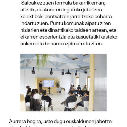
Saioak ez zuen formula bakarrik eman;
aitzitik, euskararen inguruko jabetzea
kolektiboki pentsatzen jarraitzeko beharra
indartu zuen. Puntu komunak aipatu ziren
hizlarien eta dinamikako taldeen artean, eta
elkarren esperientzia eta kasuetatik ikasteko
aukera eta beharra azpimarratu ziren.
Aurrera begira, uste dugu euskaldunen jabetze