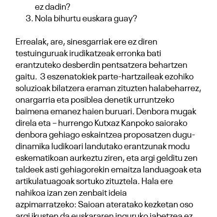
ez dadin?
Nola bihurtu euskara guay?
Errealak, are, sinesgarriak ere ez diren
testuinguruak irudikatzeak erronka bati
erantzuteko desberdin pentsatzera behartzen
gaitu. 3 eszenatokiek parte-hartzaileak ezohiko
soluzioak bilatzera eraman zituzten halabeharrez,
onargarria eta posiblea denetik urruntzeko
baimena emanez haien buruari. Denbora mugak
direla eta – hurrengo Kutxaz Kanpoko saiorako
denbora gehiago eskaintzea proposatzen dugu-
dinamika ludikoari landutako erantzunak modu
eskematikoan aurkeztu ziren, eta argi gelditu zen
taldeek asti gehiagorekin emaitza landuagoak eta
artikulatuagoak sortuko zituztela. Hala ere
nahikoa izan zen zenbait ideia
azpimarratzeko: Saioan ateratako kezketan oso
argi ikusten da euskararen inguruko jabetzea ez