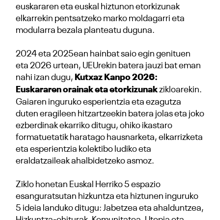
euskararen eta euskal hiztunon etorkizunak
elkarrekin pentsatzeko marko moldagarri eta
modularra bezala planteatu duguna.
2024 eta 2025ean hainbat saio egin genituen
eta 2026 urtean, UEUrekin batera jauzi bat eman
nahi izan dugu,
Kutxaz Kanpo 2026:
Euskararen orainak eta etorkizunak
zikloarekin.
Gaiaren inguruko esperientzia eta ezagutza
duten eragileen hitzartzeekin batera jolas eta joko
ezberdinak ekarriko ditugu, ohiko ikastaro
formatuetatik haratago hausnarketa, elkarrizketa
eta esperientzia kolektibo ludiko eta
eraldatzaileak ahalbidetzeko asmoz.
Ziklo honetan Euskal Herriko 5 espazio
esanguratsutan hizkuntza eta hiztunen inguruko
5 ideia landuko ditugu: Jabetzea eta ahalduntzea,
Hizkuntza-ohiturak, Komunitatea, Utopia eta