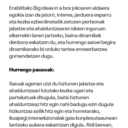
Erabilitako Big ideas in a box jokoaren aldaera
egokia izan da jatorri, interes, jarduera esparru
eta kezka ezberdinetatik zetozen pertsonak
jabetze eta ahalduntzearen ideien inguruan
elkarrekin lanen jartzeko, baina dinamikak
denbora eskatzen du, eta hurrengo saioei begira
dinamikarako bi orduko tartea erreserbatzea
gomendatzen dugu.
Hurrengo pausoak:
Saioak agerian utzi du hiztunen jabetze eta
ahalduntzeari lotutako kezka ugari eta
partekatuak ditugula, baita hiztunen
ahalduntzeaz hitz egin nahi badugu ezin dugula
hizkuntzaz soilik hitz egin eta horretarako,
ikuspegi intersekzionalak gaia konplexutasunean
lantzeko aukera eskaintzen digula. Aldi berean,