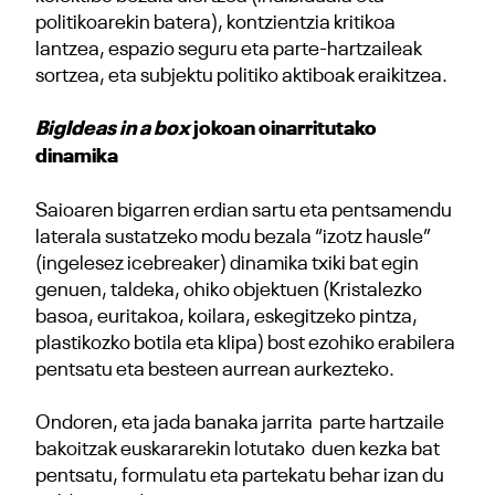
politikoarekin batera), kontzientzia kritikoa
lantzea, espazio seguru eta parte-hartzaileak
sortzea, eta subjektu politiko aktiboak eraikitzea.
Big
Ideas
in a box
jokoan oinarritutako
dinamika
Saioaren bigarren erdian sartu eta pentsamendu
laterala sustatzeko modu bezala “izotz hausle”
(ingelesez icebreaker) dinamika txiki bat egin
genuen, taldeka, ohiko objektuen (Kristalezko
basoa, euritakoa, koilara, eskegitzeko pintza,
plastikozko botila eta klipa) bost ezohiko erabilera
pentsatu eta besteen aurrean aurkezteko.
Ondoren, eta jada banaka jarrita parte hartzaile
bakoitzak euskararekin lotutako duen kezka bat
pentsatu, formulatu eta partekatu behar izan du