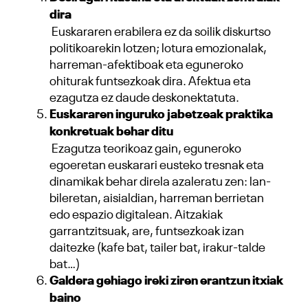
dira
Euskararen erabilera ez da soilik diskurtso
politikoarekin lotzen; lotura emozionalak,
harreman-afektiboak eta eguneroko
ohiturak funtsezkoak dira. Afektua eta
ezagutza ez daude deskonektatuta.
Euskararen inguruko jabetzeak praktika
konkretuak behar ditu
Ezagutza teorikoaz gain, eguneroko
egoeretan euskarari eusteko tresnak eta
dinamikak behar direla azaleratu zen: lan-
bileretan, aisialdian, harreman berrietan
edo espazio digitalean. Aitzakiak
garrantzitsuak, are, funtsezkoak izan
daitezke (kafe bat, tailer bat, irakur-talde
bat…)
Galdera gehiago ireki ziren erantzun itxiak
baino