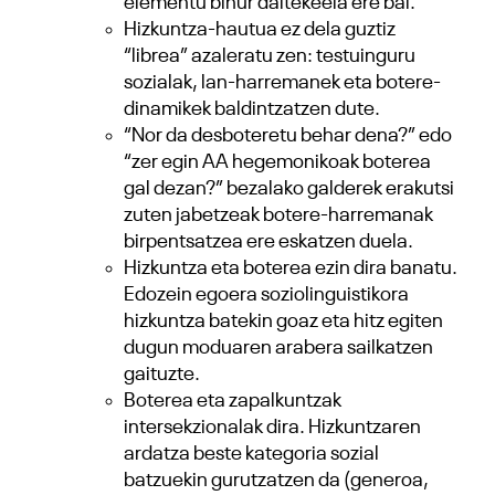
elementu bihur daitekeela ere bai.
Hizkuntza-hautua ez dela guztiz
“librea” azaleratu zen: testuinguru
sozialak, lan-harremanek eta botere-
dinamikek baldintzatzen dute.
“Nor da desboteretu behar dena?” edo
“zer egin AA hegemonikoak boterea
gal dezan?” bezalako galderek erakutsi
zuten jabetzeak botere-harremanak
birpentsatzea ere eskatzen duela.
Hizkuntza eta boterea ezin dira banatu.
Edozein egoera soziolinguistikora
hizkuntza batekin goaz eta hitz egiten
dugun moduaren arabera sailkatzen
gaituzte.
Boterea eta zapalkuntzak
intersekzionalak dira. Hizkuntzaren
ardatza beste kategoria sozial
batzuekin gurutzatzen da (generoa,