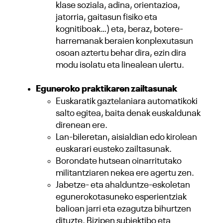
klase soziala, adina, orientazioa,
jatorria, gaitasun fisiko eta
kognitiboak…) eta, beraz, botere-
harremanak beraien konplexutasun
osoan aztertu behar dira, ezin dira
modu isolatu eta linealean ulertu.
Eguneroko praktikaren zailtasunak
Euskaratik gaztelaniara automatikoki
salto egitea, baita denak euskaldunak
direnean ere.
Lan-bileretan, aisialdian edo kirolean
euskarari eusteko zailtasunak.
Borondate hutsean oinarritutako
militantziaren nekea ere agertu zen.
Jabetze- eta ahalduntze-eskoletan
egunerokotasuneko esperientziak
balioan jarri eta ezagutza bihurtzen
dituzte. Bizipen subjektibo eta