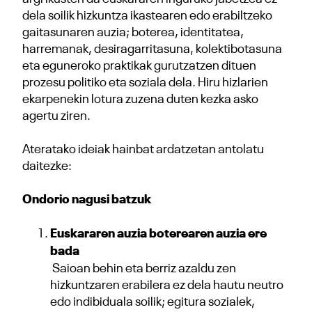
dela soilik hizkuntza ikastearen edo erabiltzeko
gaitasunaren auzia; boterea, identitatea,
harremanak, desiragarritasuna, kolektibotasuna
eta eguneroko praktikak gurutzatzen dituen
prozesu politiko eta soziala dela. Hiru hizlarien
ekarpenekin lotura zuzena duten kezka asko
agertu ziren.
Ateratako ideiak hainbat ardatzetan antolatu
daitezke:
Ondorio nagusi batzuk
Euskararen auzia boterearen auzia ere
bada
Saioan behin eta berriz azaldu zen
hizkuntzaren erabilera ez dela hautu neutro
edo indibiduala soilik; egitura sozialek,