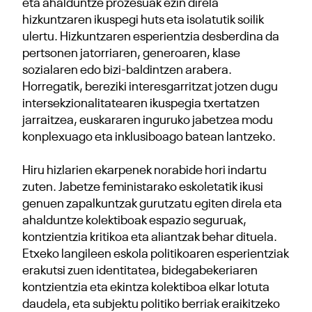
eta ahalduntze prozesuak ezin direla
hizkuntzaren ikuspegi huts eta isolatutik soilik
ulertu. Hizkuntzaren esperientzia desberdina da
pertsonen jatorriaren, generoaren, klase
sozialaren edo bizi-baldintzen arabera.
Horregatik, bereziki interesgarritzat jotzen dugu
intersekzionalitatearen ikuspegia txertatzen
jarraitzea, euskararen inguruko jabetzea modu
konplexuago eta inklusiboago batean lantzeko.
Hiru hizlarien ekarpenek norabide hori indartu
zuten. Jabetze feministarako eskoletatik ikusi
genuen zapalkuntzak gurutzatu egiten direla eta
ahalduntze kolektiboak espazio seguruak,
kontzientzia kritikoa eta aliantzak behar dituela.
Etxeko langileen eskola politikoaren esperientziak
erakutsi zuen identitatea, bidegabekeriaren
kontzientzia eta ekintza kolektiboa elkar lotuta
daudela, eta subjektu politiko berriak eraikitzeko