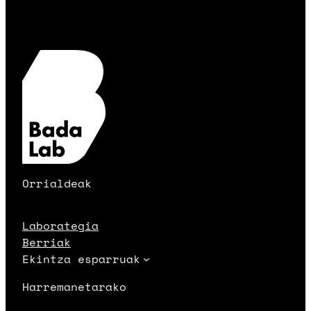
Orrialdeak
Laborategia
Berriak
Ekintza esparruak
Harremanetarako