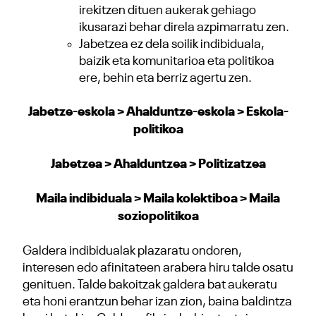
irekitzen dituen aukerak gehiago
ikusarazi behar direla azpimarratu zen.
Jabetzea ez dela soilik indibiduala,
baizik eta komunitarioa eta politikoa
ere, behin eta berriz agertu zen.
Jabetze-eskola > Ahalduntze-eskola > Eskola-
politikoa
Jabetzea > Ahalduntzea > Politizatzea
Maila indibiduala > Maila kolektiboa > Maila
soziopolitikoa
Galdera indibidualak plazaratu ondoren,
interesen edo afinitateen arabera hiru talde osatu
genituen. Talde bakoitzak galdera bat aukeratu
eta honi erantzun behar izan zion, baina baldintza