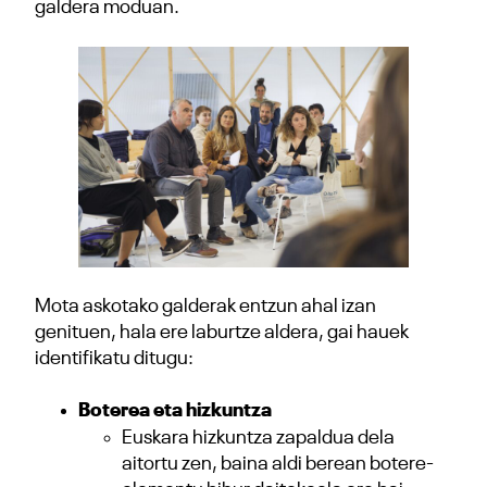
galdera moduan.
Mota askotako galderak entzun ahal izan
genituen, hala ere laburtze aldera, gai hauek
identifikatu ditugu:
Boterea eta hizkuntza
Euskara hizkuntza zapaldua dela
aitortu zen, baina aldi berean botere-