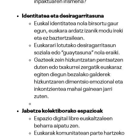
inpaktuaren irismena?
Identitatea eta desiragarritasuna
Euskal identitatea nola birsortu gaur
egun, euskara ardatz izanik modu ireki
eta ez baztertzailean.
Euskarari lotutako desiragarritasun
soziala edo “guaytasuna” nola eraiki.
Gazteek zein hizkuntzatan pentsatzen
duten edo txakurrei zergatik euskaraz
egiten diegun bezalako galderek
hizkuntzaren dimentsio emozional eta
inkontzientea mahai gainean jarri
zuten.
Jabetze kolektiborako espazioak
Espazio digital libre euskaltzaleen
beharra aipatu zen.
Euskarak komunitatean parte hartzeko