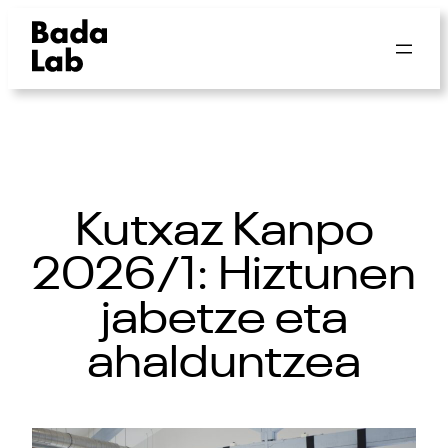
Kutxaz Kanpo
2026/1: Hiztunen
jabetze eta
ahalduntzea