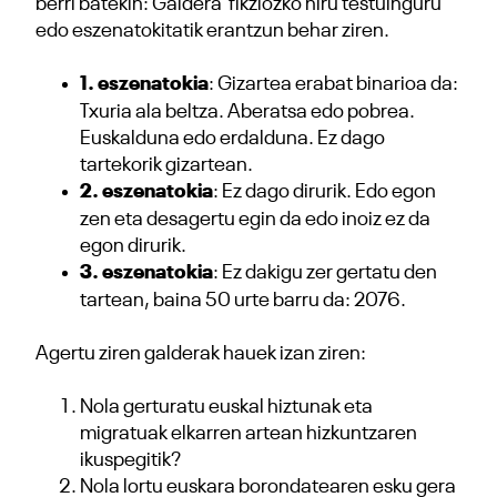
berri batekin: Galdera fikziozko hiru testuinguru
edo eszenatokitatik erantzun behar ziren.
1. eszenatokia
: Gizartea erabat binarioa da:
Txuria ala beltza. Aberatsa edo pobrea.
Euskalduna edo erdalduna. Ez dago
tartekorik gizartean.
2. eszenatokia
: Ez dago dirurik. Edo egon
zen eta desagertu egin da edo inoiz ez da
egon dirurik.
3. eszenatokia
: Ez dakigu zer gertatu den
tartean, baina 50 urte barru da: 2076.
Agertu ziren galderak hauek izan ziren:
Nola gerturatu euskal hiztunak eta
migratuak elkarren artean hizkuntzaren
ikuspegitik?
Nola lortu euskara borondatearen esku gera