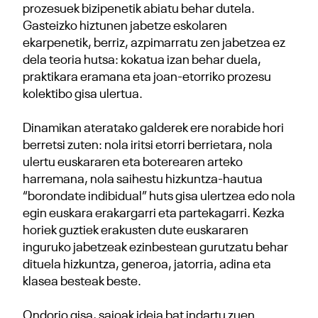
prozesuek bizipenetik abiatu behar dutela.
Gasteizko hiztunen jabetze eskolaren
ekarpenetik, berriz, azpimarratu zen jabetzea ez
dela teoria hutsa: kokatua izan behar duela,
praktikara eramana eta joan-etorriko prozesu
kolektibo gisa ulertua.
Dinamikan ateratako galderek ere norabide hori
berretsi zuten: nola iritsi etorri berrietara, nola
ulertu euskararen eta boterearen arteko
harremana, nola saihestu hizkuntza-hautua
“borondate indibidual” huts gisa ulertzea edo nola
egin euskara erakargarri eta partekagarri. Kezka
horiek guztiek erakusten dute euskararen
inguruko jabetzeak ezinbestean gurutzatu behar
dituela hizkuntza, generoa, jatorria, adina eta
klasea besteak beste.
Ondorio gisa, saioak ideia bat indartu zuen