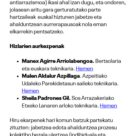
antiarrazismoa) ikasi ahal izan dugu, eta ondoren,
jolasean aritu gara gerturatutako parte
hartzaileak euskal hiztunen jabetze eta
ahalduntzean aurrerapausoak nola eman
elkarrekin pentsatzeko.
Hizlarien aurkezpenak
Manex Agirre Arriolabengoa.
Bertsolaria
eta euskara teknikaria.
Hemen
Malen Aldalur Azpillaga
. Azpeitiako
Udaleko Parekidetasun saileko teknikaria.
Hemen
Sheila Padrones Gil.
Sos Arrazakeriako
Etxeko Lanaren arloko teknikaria.
Hemen
Hiru ekarpenek hari komun batzuk partekatu
zituzten: jabetzea edota ahalduntzea prozesu
kolektibo bezala ulertzea (indibiduala eta