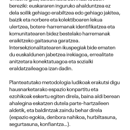
bereziki: euskararen inguruko ahalduntzea ez
dela soilik gehiago erabiltzea edo gehiago jakitea,
baizik eta norbere eta kolektiboaren lekua
ulertzea, botere-harremanak identifikatzea eta
komunitatearen bidez bestelako harremanak
eraikitzeko gaitasuna garatzea.
Intersekzionalitatearen ikuspegiak bide ematen
du euskaldunen jabetzea irekiagoa, errealitate
anitzetara konektatuagoa eta sozialki
eraldatzaileagoa izan dadin.
Planteatutako metodologia ludikoak erakutsi digu
hausnarketarako espazio konpartitu eta
ezohikoak eskertu egiten direla, baina aldi berean
ahalegina eskatzen dutela parte-hartzaileen
aldetik, eta baldintzak zaindu behar direla
(espazio egokia, denbora nahikoa, hurbiltasuna,
segurtasuna, konfiantza…).