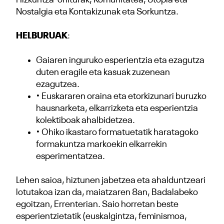
Nostalgia eta Kontakizunak eta Sorkuntza.
HELBURUAK
:
Gaiaren inguruko esperientzia eta ezagutza
duten eragile eta kasuak zuzenean
ezagutzea.
• Euskararen oraina eta etorkizunari buruzko
hausnarketa, elkarrizketa eta esperientzia
kolektiboak ahalbidetzea.
• Ohiko ikastaro formatuetatik haratagoko
formakuntza markoekin elkarrekin
esperimentatzea.
Lehen saioa, hiztunen jabetzea eta ahalduntzeari
lotutakoa izan da, maiatzaren 8an, Badalabeko
egoitzan, Errenterian. Saio horretan beste
esperientzietatik (euskalgintza, feminismoa,