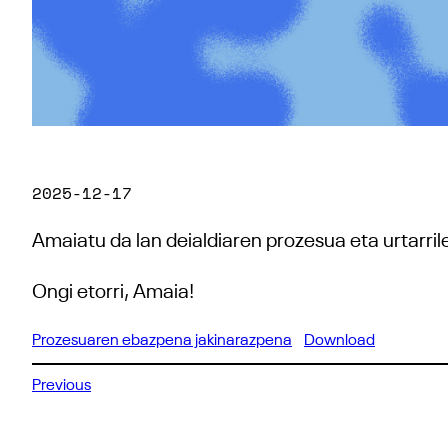
2025-12-17
Amaiatu da lan deialdiaren prozesua eta urtarri
Ongi etorri, Amaia!
Prozesuaren ebazpena jakinarazpena
Download
Previous