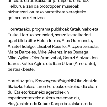
antolatu du erakusketari jarraipena emanez.
Helburua izan da prototipoen museoak
hizkuntzari lotutako narratibetan eragiteko
gaitasuna aztertzea.
Horretarako, programa publikoak Kataluniako eta
Euskal Herriko pentsalari, sortzaile eta ikerlari
ugari bildu ditu: Helen Torres, Alba Garmendia,
Arrate Hidalgo, Elisabet Roselló, Aitzpea Leizaola,
Maite Darceles, Mikel Alvarez, Ines Osinaga,
Mikel Ayllon, Oier Arantzabal, Garazi Albizua, Jon
Juarez, Katixa Agirre eta Iban Urizar (Amorante),
besteak beste.
Horretaz gain,
Scavengers Reign
HBOko zientzia
fikziozko telesailaren Europako estreinaldia ekarri
du. Eta etorkizuneko agertokiekin
esperimentatzeko aukera ere eman du,
Play(u)sible edo Kutxaz Kanpo bezalako eredu