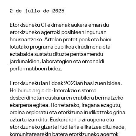
2 de julio de 2025
Etorkisuneku 01 ekimenak aukera eman du
etorkizuneko agertoki posibleen inguruan
hausnartzeko. Artelan prototipoek eta haiei
lotutako programa publikoak irudimena eta
eztabaida sustatu dituzte pentsamendu
jardunaldien, laborategien eta emanaldi
performatiboen bidez.
Etorkisuneku lan ildoak 2023an hasi zuen bidea.
Helburua argia da: Interakzio sistema
desberdinetan euskararen erabilera bermatzeko
ekarpena egitea. Horretarako, iragana ezagutu,
oraina esploratu eta etorkizuna irudikatzeko grina
uztartu izan ditu. Euskararen biziraupena eta
etorkizuneko gizarte iruditeria elikatzea ditu xede,
komunitatearekin batera etorkizuneko agertoki