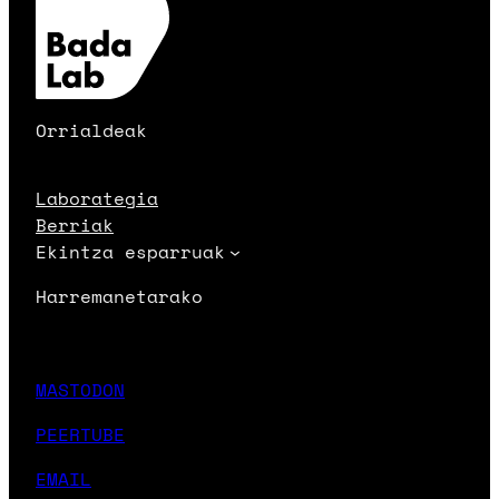
Orrialdeak
Laborategia
Berriak
Ekintza esparruak
Harremanetarako
MASTODON
PEERTUBE
EMAIL