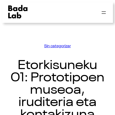
Sin categorizar
Etorkisuneku
01: Prototipoen
museoa,
iruditeria eta
kontakizuna