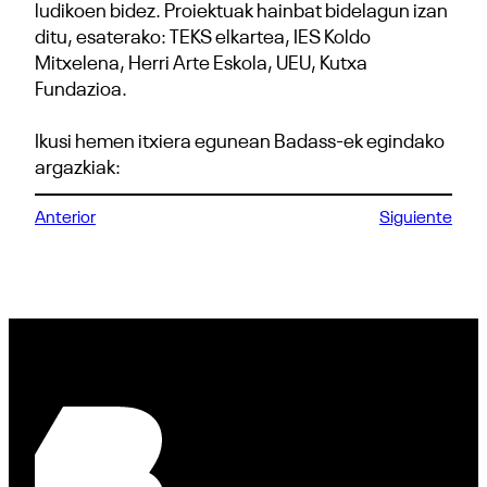
ludikoen bidez. Proiektuak hainbat bidelagun izan
ditu, esaterako: TEKS elkartea, IES Koldo
Mitxelena, Herri Arte Eskola, UEU, Kutxa
Fundazioa.
Ikusi hemen itxiera egunean Badass-ek egindako
argazkiak:
Anterior
Siguiente