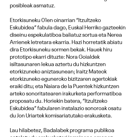
posibleak asmatuz.
Etorkisuneku 01en oinarrian “Itzultzeko
Eskubidea” fabula dago, Euskal Herriko gazteekin
diseinu espekulatiboa baliatuz sortua eta Nerea
Arrienek letretara ekarria. Hazi horretatik abiatu
dira Etorkisuneku sormen bekak. Hauek hiru
prototipo ekarri dituzte: Nora Goialdek
isiltasunaren lekua aztertu du hizkuntzen
etorkizuneko aniztasunean; Iraitz Mateok
etorkizuneko eguneroko bizitzaren agertokiak
eraiki ditu; eta Naiara de la Puentek hizkuntzen
arteko sonoritatearen irakurketa performatiboa
proposatu du. Horiekin batera, “Itzultzeko
Eskubidea” fabularen instalazio sonoroak osatu
du Jon Uriartek komisariatutako erakusketa.
Lau hilabetez, Badalabek programa publikoa