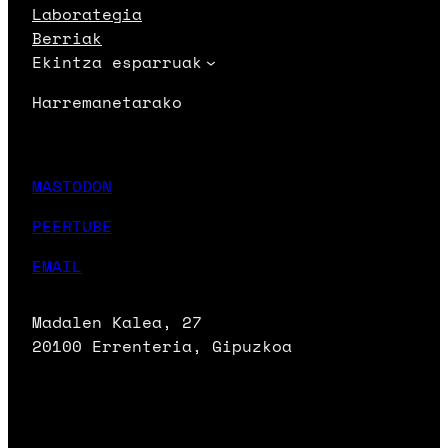
Laborategia
Berriak
Ekintza esparruak
Harremanetarako
MASTODON
PEERTUBE
EMAIL
Madalen Kalea, 27
20100 Errenteria, Gipuzkoa