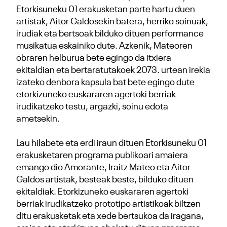
Etorkisuneku 01 erakusketan parte hartu duen
artistak, Aitor Galdosekin batera, herriko soinuak,
irudiak eta bertsoak bilduko dituen performance
musikatua eskainiko dute. Azkenik, Mateoren
obraren helburua bete egingo da itxiera
ekitaldian eta bertaratutakoek 2073. urtean irekia
izateko denbora kapsula bat bete egingo dute
etorkizuneko euskararen agertoki berriak
irudikatzeko testu, argazki, soinu edota
ametsekin.
Lau hilabete eta erdi iraun dituen Etorkisuneku 01
erakusketaren programa publikoari amaiera
emango dio Amorante, Iraitz Mateo eta Aitor
Galdos artistak, besteak beste, bilduko dituen
ekitaldiak. Etorkizuneko euskararen agertoki
berriak irudikatzeko prototipo artistikoak biltzen
ditu erakusketak eta xede bertsukoa da iragana,