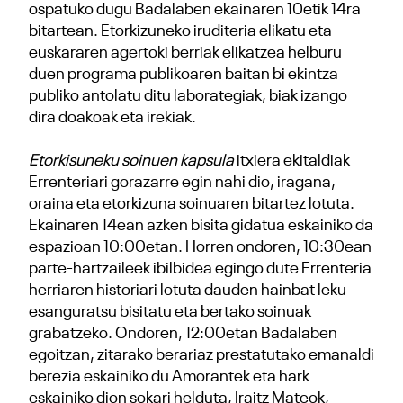
ospatuko dugu Badalaben ekainaren 10etik 14ra
bitartean. Etorkizuneko iruditeria elikatu eta
euskararen agertoki berriak elikatzea helburu
duen programa publikoaren baitan bi ekintza
publiko antolatu ditu laborategiak, biak izango
dira doakoak eta irekiak.
Etorkisuneku soinuen kapsula
itxiera ekitaldiak
Errenteriari gorazarre egin nahi dio, iragana,
oraina eta etorkizuna soinuaren bitartez lotuta.
Ekainaren 14ean azken bisita gidatua eskainiko da
espazioan 10:00etan. Horren ondoren, 10:30ean
parte-hartzaileek ibilbidea egingo dute Errenteria
herriaren historiari lotuta dauden hainbat leku
esanguratsu bisitatu eta bertako soinuak
grabatzeko. Ondoren, 12:00etan Badalaben
egoitzan, zitarako berariaz prestatutako emanaldi
berezia eskainiko du Amorantek eta hark
eskainiko dion sokari helduta, Iraitz Mateok,