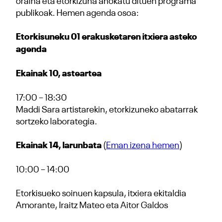
oraina eta etorkizuna ahokatu dituen programa
publikoak. Hemen agenda osoa:
Etorkisuneku 01 erakusketaren itxiera asteko
agenda
Ekainak 10, asteartea
17:00 – 18:30
Maddi Sara artistarekin, etorkizuneko abatarrak
sortzeko laborategia.
Ekainak 14, larunbata
(
Eman izena hemen
)
10:00 – 14:00
Etorkisueko soinuen kapsula, itxiera ekitaldia
Amorante, Iraitz Mateo eta Aitor Galdos