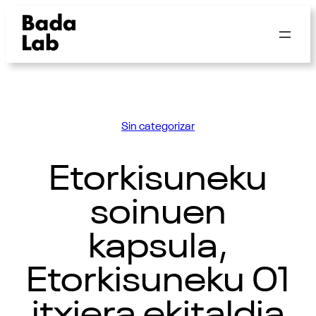
Sin categorizar
Etorkisuneku
soinuen
kapsula,
Etorkisuneku 01
itxiera ekitaldia