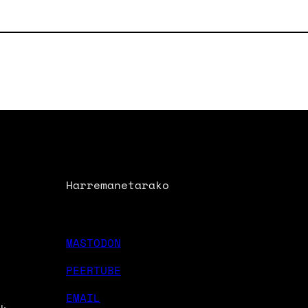
Harremanetarako
MASTODON
PEERTUBE
EMAIL