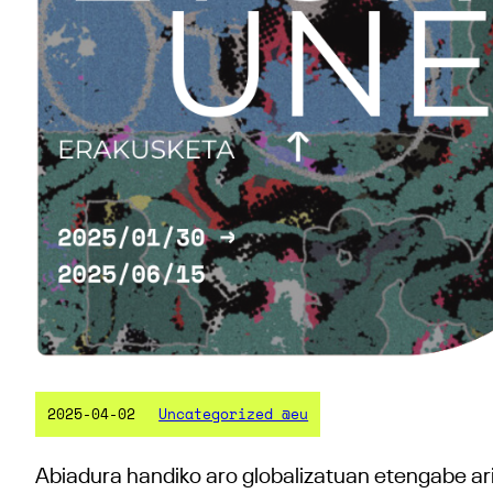
2025-04-02
Uncategorized @eu
Abiadura handiko aro globalizatuan etengabe ari