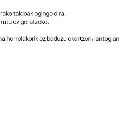
rako taldeak egingo dira.
eratu ez geratzeko.
ina horrelakorik ez baduzu ekartzen, lantegian