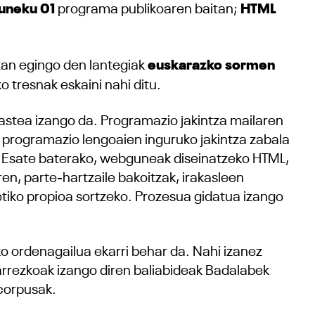
suneku 01
programa publikoaren baitan;
HTML
tzan egingo den lantegiak
euskarazko sormen
o tresnak eskaini nahi ditu.
kastea izango da. Programazio jakintza mailaren
a programazio lengoaien inguruko jakintza zabala
u. Esate baterako, webguneak diseinatzeko HTML,
n, parte-hartzaile bakoitzak, irakasleen
oetiko propioa sortzeko. Prozesua gidatua izango
ko ordenagailua ekarri behar da. Nahi izanez
eharrezkoak izango diren baliabideak Badalabek
 corpusak.