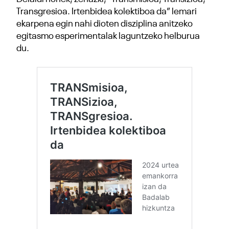
Transgresioa. Irtenbidea kolektiboa da” lemari
ekarpena egin nahi dioten disziplina anitzeko
egitasmo esperimentalak laguntzeko helburua
du.