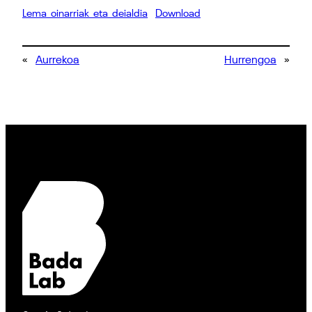
Lema_oinarriak_eta_deialdia
Download
«
Aurrekoa
Hurrengoa
»