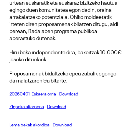
urtean euskaratik eta euskaraz bizitzeko hautua
egingo duen komunitatea egon dadin, oraina
arrakalatzeko potentziala. Ohiko moldeetatik
irteten diren proposamenak bilatzen ditugu, aldi
berean, Badalaben programa publikoa
aberastuko dutenak.
Hiru beka independiente dira, bakoitzak 10.000€
jasoko dituelarik.
Proposamenak bidaltzeko epea zabalik egongo
da maiatzaren 9a bitarte.
20250401_Eskaera orria
Download
Zinpeko aitorpena
Download
Lema bekak akordioa
Download