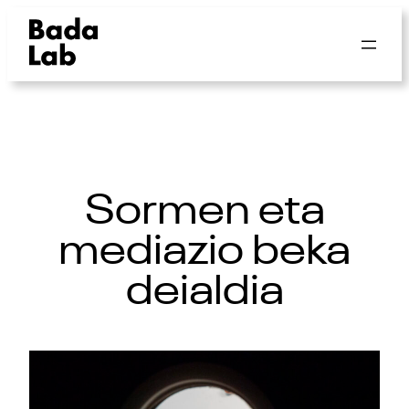
Sormen eta
mediazio beka
deialdia