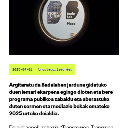
2025-04-01
Uncategorized @eu
Argitaratu da Badalaben jarduna gidatuko
duen lemari ekarpena egingo dioten eta bere
programa publikoa zabaldu eta aberastuko
duten sormen eta mediazio bekak emateko
2025 urteko deialdia.
Deialdi honek, zehazki, “Transmisioa, Transizioa,