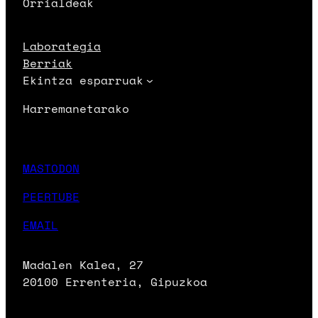
Orrialdeak
Laborategia
Berriak
Ekintza esparruak
Harremanetarako
MASTODON
PEERTUBE
EMAIL
Madalen Kalea, 27
20100 Errenteria, Gipuzkoa