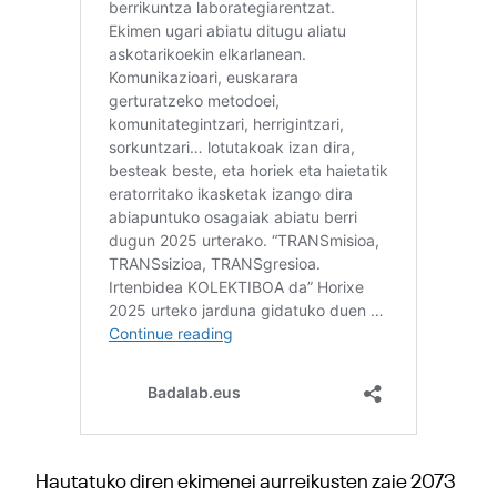
Hautatuko diren ekimenei aurreikusten zaie 2073