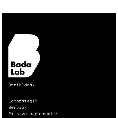
Orrialdeak
Laborategia
Berriak
Ekintza esparruak