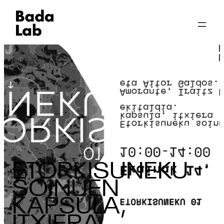
ETORKISUNEKU
SOINUEN
KAPSULA,