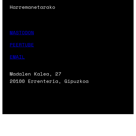
Harremanetarako
MASTODON
PEERTUBE
EMAIL
Madalen Kalea, 27
20100 Errenteria, Gipuzkoa