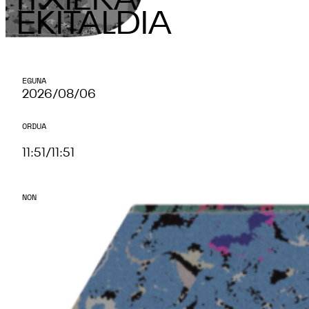
ITXIERA
EKITALDIA
EGUNA
2026/08/06
ORDUA
11:51
/
11:51
NON