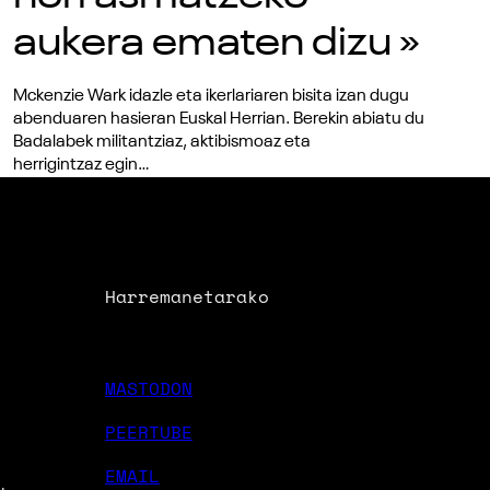
aukera ematen dizu »
Mckenzie Wark idazle eta ikerlariaren bisita izan dugu
abenduaren hasieran Euskal Herrian. Berekin abiatu du
Badalabek militantziaz, aktibismoaz eta
herrigintzaz egin…
Harremanetarako
MASTODON
PEERTUBE
EMAIL