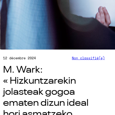
12 décembre 2024
Non classifié(e)
M. Wark:
« Hizkuntzarekin
jolasteak gogoa
ematen dizun ideal
hori asmatzeko