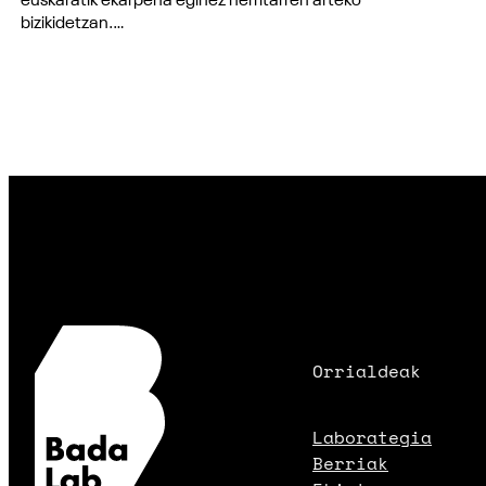
euskaratik ekarpena eginez herritarren arteko
bizikidetzan.…
Orrialdeak
Laborategia
Berriak