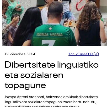
19 décembre 2024
Non classifié(e)
Dibertsitate linguistiko
eta sozialaren
topagune
Joxepa Antoni Aranberri, Anitzenea eraikinak dibertsitate
linguistiko eta sozialaren topagune izaera hartu nahi du,