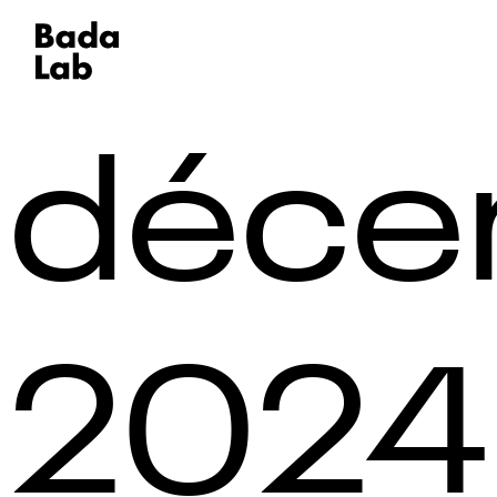
déce
2024