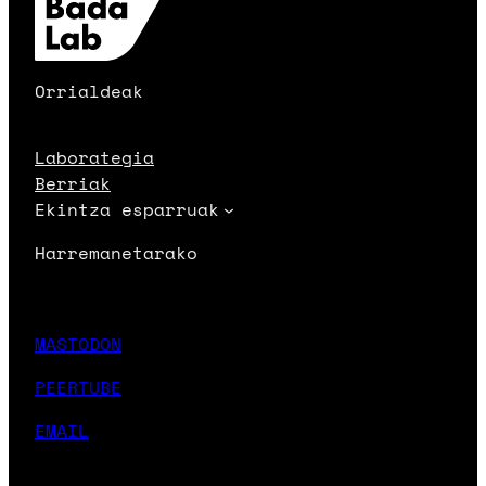
Orrialdeak
Laborategia
Berriak
Ekintza esparruak
Harremanetarako
MASTODON
PEERTUBE
EMAIL