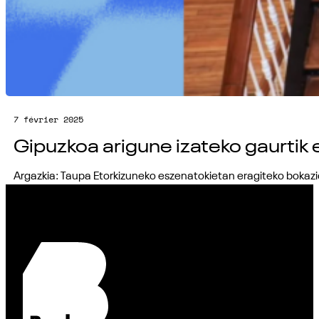
7 février 2025
Gipuzkoa arigune izateko gaurtik 
Argazkia: Taupa Etorkizuneko eszenatokietan eragiteko bokaz