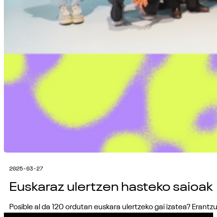
2025-03-27
Euskaraz ulertzen hasteko saioak
Posible al da 120 ordutan euskara ulertzeko gai izatea? Erant