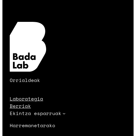
Orrialdeak
Laborategia
Berriak
Ekintza esparruak
Harremanetarako