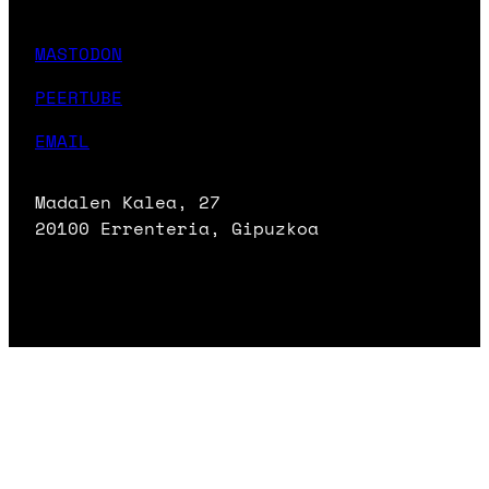
MASTODON
PEERTUBE
EMAIL
Madalen Kalea, 27
20100 Errenteria, Gipuzkoa